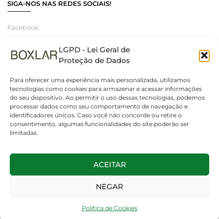
SIGA-NOS NAS REDES SOCIAIS!
Facebook
Instagram
LGPD - Lei Geral de
Linkedin
Proteção de Dados
Para oferecer uma experiência mais personalizada, utilizamos
tecnologias como cookies para armazenar e acessar informações
do seu dispositivo. Ao permitir o uso dessas tecnologias, podemos
© 2025 Boxlar | Soluções em iluminação, elétrica e smart home.
processar dados como seu comportamento de navegação e
Todos os direitos reservados. – CNPJ 55.267.682/0001-95
identificadores únicos. Caso você não concorde ou retire o
consentimento, algumas funcionalidades do site poderão ser
limitadas.
ACEITAR
NEGAR
Política de Cookies