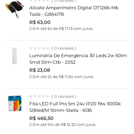
( 0 reviews )
Alicate Amperímetro Digital DT1266-Mb
Tools - GB54178
R$
63,00
Em até 6x de
R$
11,13
com juros
( 0 reviews )
Luminária De Emergência 30 Leds 2w 50lm
Smd Slim-Ctb - 2052
R$
23,08
Em até 2x de
R$
11,54
com juros
( 0 reviews )
Fita LED Full Pro 5m 24v IP20 19w 3000k
128led/m 10mm-Stella - 6136
R$
466,50
Em até 10x de
R$
51,32
com juros