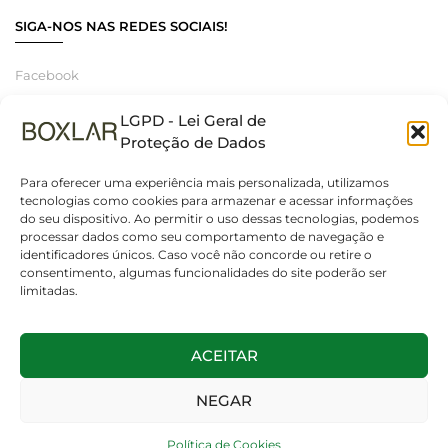
SIGA-NOS NAS REDES SOCIAIS!
Facebook
Instagram
LGPD - Lei Geral de
Linkedin
Proteção de Dados
Para oferecer uma experiência mais personalizada, utilizamos
tecnologias como cookies para armazenar e acessar informações
do seu dispositivo. Ao permitir o uso dessas tecnologias, podemos
© 2025 Boxlar | Soluções em iluminação, elétrica e smart home.
processar dados como seu comportamento de navegação e
Todos os direitos reservados. – CNPJ 55.267.682/0001-95
identificadores únicos. Caso você não concorde ou retire o
consentimento, algumas funcionalidades do site poderão ser
limitadas.
ACEITAR
NEGAR
Política de Cookies