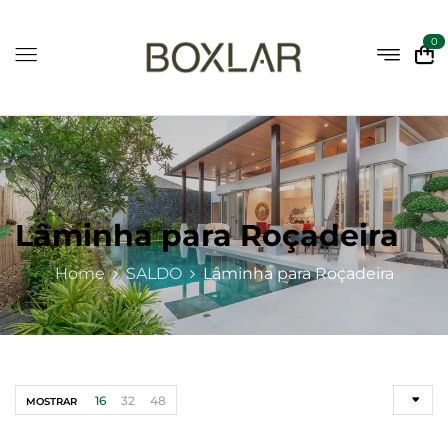
0
Lâminha para Roçadeira
Home
SALDO
Lâminha para Roçadeira
16
32
48
MOSTRAR