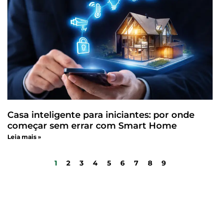
Casa inteligente para iniciantes: por onde
começar sem errar com Smart Home
Leia mais »
1
2
3
4
5
6
7
8
9