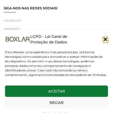
SIGA-NOS NAS REDES SOCIAIS!
Facebook
Instagram
LGPD - Lei Geral de
Linkedin
Proteção de Dados
Para oferecer uma experiência mais personalizada, utilizamos
tecnologias como cookies para armazenar e acessar informações do
© 2025 Boxlar | Soluções em iluminação, elétrica e smart home.
seu dispositivo. Ao permitir o uso dessas tecnologias, podemos
Todos os direitos reservados. – CNPJ 55.267.682/0001-95
processar dados como seu comportamento de navegação e
identificadores únicos. Caso você não concorde ou retire o
consentimento, algumas funcionalidades do site poderão ser limitadas.
ACEITAR
NEGAR