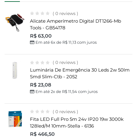
( 0 reviews )
Alicate Amperímetro Digital DT1266-Mb
Tools - GB54178
R$
63,00
Em até 6x de
R$
11,13
com juros
( 0 reviews )
Luminária De Emergência 30 Leds 2w 50lm
Smd Slim-Ctb - 2052
R$
23,08
Em até 2x de
R$
11,54
com juros
( 0 reviews )
Fita LED Full Pro 5m 24v IP20 19w 3000k
128led/m 10mm-Stella - 6136
R$
466,50