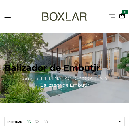
0
Balizador de Embutir
Home
ILUMINAÇÃO DECORATIVA
Balizador de Embutir
16
32
48
MOSTRAR