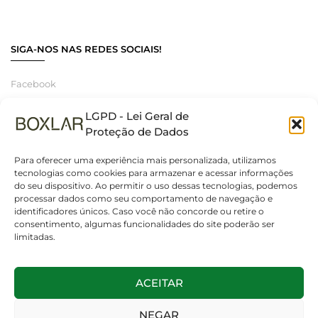
SIGA-NOS NAS REDES SOCIAIS!
Facebook
Instagram
LGPD - Lei Geral de
Linkedin
Proteção de Dados
Para oferecer uma experiência mais personalizada, utilizamos
tecnologias como cookies para armazenar e acessar informações
do seu dispositivo. Ao permitir o uso dessas tecnologias, podemos
© 2025 Boxlar | Soluções em iluminação, elétrica e smart home.
processar dados como seu comportamento de navegação e
Todos os direitos reservados. – CNPJ 55.267.682/0001-95
identificadores únicos. Caso você não concorde ou retire o
consentimento, algumas funcionalidades do site poderão ser
limitadas.
ACEITAR
NEGAR