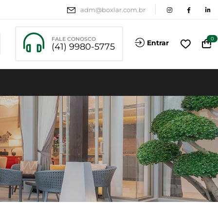
adm@boxlar.com.br
FALE CONOSCO
0
Entrar
(41) 9980-5775