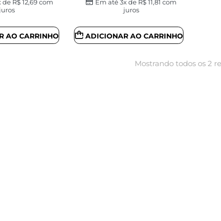
x de
R$
12,69
com
Em até 3x de
R$
11,81
com
juros
juros
R AO CARRINHO
ADICIONAR AO CARRINHO
Mostrando todos os 2 r