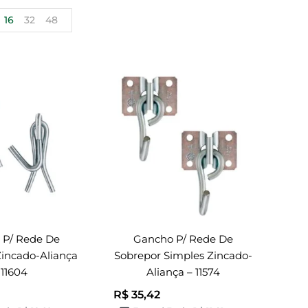
16
32
48
 P/ Rede De
Gancho P/ Rede De
incado-Aliança
Sobrepor Simples Zincado-
 11604
Aliança – 11574
R$
35,42