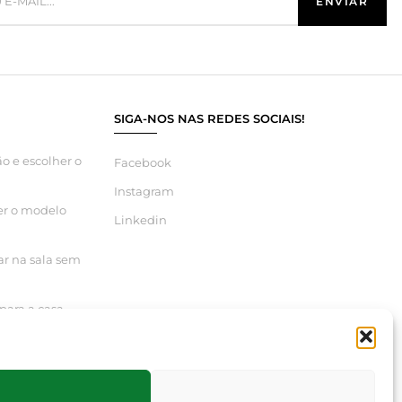
SIGA-NOS NAS REDES SOCIAIS!
o e escolher o
Facebook
Instagram
er o modelo
Linkedin
ar na sala sem
para a casa