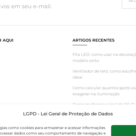
vos em seu e-mail.
 AQUI
ARTIGOS RECENTES
Fita LED: como usar na decoraçã
modelo certo
Ventilador de teto: como escolh
ideal
Como calcular quantos spots us
exagerar na iluminação
Como melhorar o sinal do Wi-Fi 
inteligente funcionar melhor
LGPD - Lei Geral de Proteção de Dados
logias como cookies para armazenar e acessar informações
s processar dados como seu comportamento de navegação e