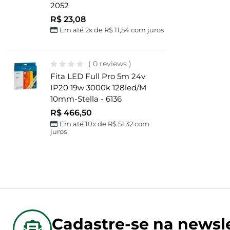
2052
R$
23,08
Em até 2x de
R$
11,54
com juros
( 0 reviews )
Fita LED Full Pro 5m 24v
IP20 19w 3000k 128led/m
10mm-Stella - 6136
R$
466,50
Em até 10x de
R$
51,32
com
juros
Cadastre-se na newsle