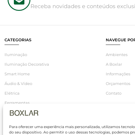
Receba novidades e conteúdos exclusi
CATEGORIAS
NAVEGUE POR
Iluminação
Ambientes
Iluminação Decorativa
A Boxlar
Smart Home
Informações
Áudio & Vídeo
Orçamentos
Elétrica
Contato
Ferramentas
Hidráulica
Saldos
Para oferecer uma experiência mais personalizada, utilizamos tecno
do seu dispositivo. Ao permitir o uso dessas tecnologias, podemo