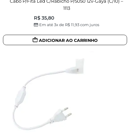
Cabo P/fita Led C/rabicho P/5050 12v-Gaya (c/10) –
1113
R$
35,80
Em até 3x de
R$
11,93
com juros
ADICIONAR AO CARRINHO