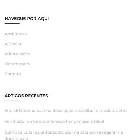
NAVEGUE POR AQUI
Ambientes
A Boxlar
Informações
Orçamentos
Contato
ARTIGOS RECENTES
Fita LED: como usar na decoração e escolher o modelo certo
Ventilador de teto: como escolher o modelo ideal
Como calcular quantos spots usar na sala sem exagerar na
iluminação