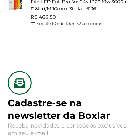
Fita LED Full Pro 5m 24v IP20 19w 3000k
128led/m 10mm-Stella - 6136
R$
466,50
Em até 10x de
R$
51,32
com juros
Cadastre-se na
newsletter da Boxlar
Receba novidades e conteúdos exclusivos
em seu e-mail.