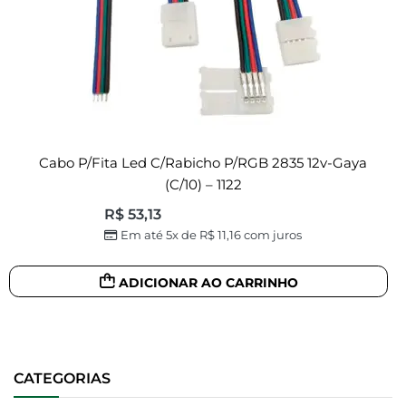
Cabo P/fita Led C/rabicho P/RGB 2835 12v-Gaya
(c/10) – 1122
R$
53,13
Em até 5x de
R$
11,16
com juros
ADICIONAR AO CARRINHO
CATEGORIAS