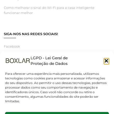
Como melhorar o sinal do Wi-Fi para a casa inteligente
funcionar melhor
SIGA-NOS NAS REDES SOCIAIS!
Facebook
Instagram
LGPD - Lei Geral de
Linkedin
Proteção de Dados
Para oferecer uma experiência mais personalizada, utilizamos
tecnologias como cookies para armazenar e acessar informações
do seu dispositivo. Ao permitir o uso dessas tecnologias, podemos
© 2025 Boxlar | Soluções em iluminação, elétrica e smart home.
processar dados como seu comportamento de navegação e
Todos os direitos reservados. – CNPJ 55.267.682/0001-95
identificadores únicos. Caso você não concorde ou retire o
consentimento, algumas funcionalidades do site poderão ser
limitadas.