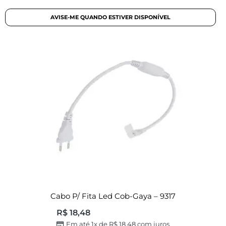
Cabo P/ Fita Led Cob-Gaya – 9317
R$
18,48
Em até 1x de
R$
18,48
com juros