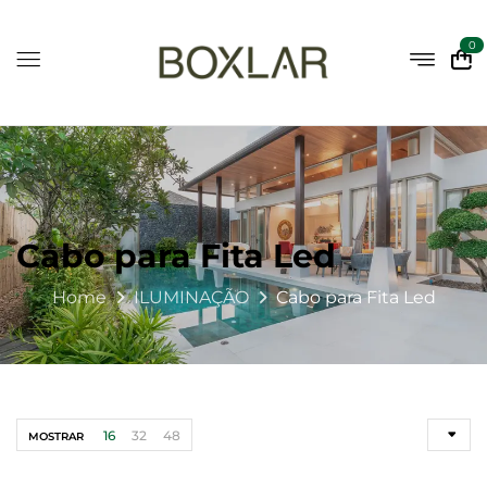
0
Cabo para Fita Led
Home
ILUMINAÇÃO
Cabo para Fita Led
16
32
48
MOSTRAR