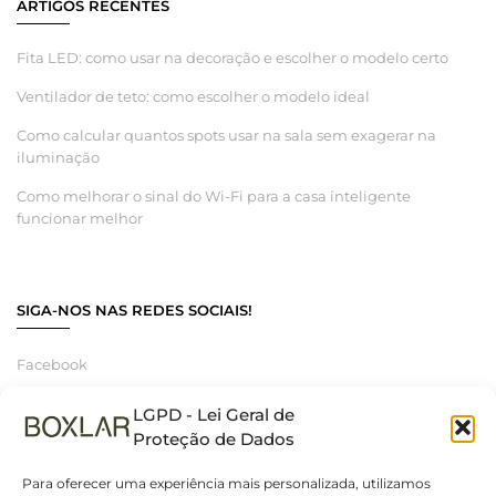
ARTIGOS RECENTES
Fita LED: como usar na decoração e escolher o modelo certo
Ventilador de teto: como escolher o modelo ideal
Como calcular quantos spots usar na sala sem exagerar na
iluminação
Como melhorar o sinal do Wi-Fi para a casa inteligente
funcionar melhor
SIGA-NOS NAS REDES SOCIAIS!
Facebook
Instagram
LGPD - Lei Geral de
Linkedin
Proteção de Dados
Para oferecer uma experiência mais personalizada, utilizamos