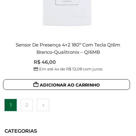
Sensor De Presença 4×2 180º Com Tecla QI6m
Branco-Qualitronix – QI6MB
R$
46,00
Em até 4x de
R$
12,08
com juros
ADICIONAR AO CARRINHO
1
2
CATEGORIAS