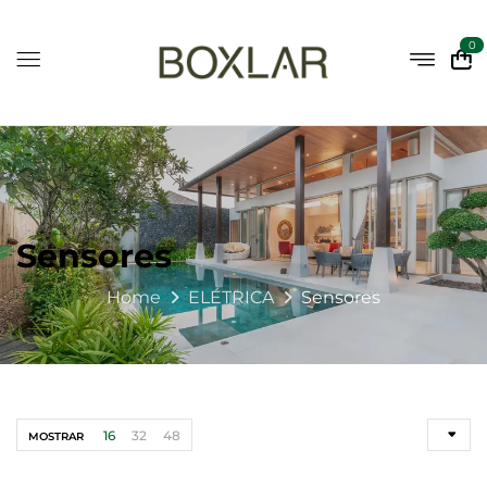
0
Sensores
Home
ELÉTRICA
Sensores
16
32
48
MOSTRAR