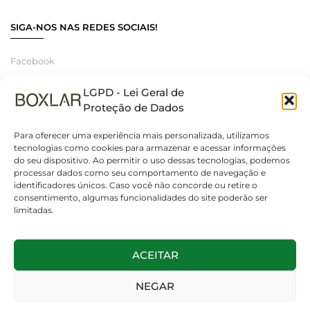
SIGA-NOS NAS REDES SOCIAIS!
Facebook
Instagram
LGPD - Lei Geral de
Linkedin
Proteção de Dados
Para oferecer uma experiência mais personalizada, utilizamos
tecnologias como cookies para armazenar e acessar informações
do seu dispositivo. Ao permitir o uso dessas tecnologias, podemos
© 2025 Boxlar | Soluções em iluminação, elétrica e smart home.
processar dados como seu comportamento de navegação e
Todos os direitos reservados. – CNPJ 55.267.682/0001-95
identificadores únicos. Caso você não concorde ou retire o
consentimento, algumas funcionalidades do site poderão ser
limitadas.
ACEITAR
NEGAR