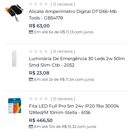
( 0 reviews )
Alicate Amperímetro Digital DT1266-Mb
Tools - GB54178
R$
63,00
Em até 6x de
R$
11,13
com juros
( 0 reviews )
Luminária De Emergência 30 Leds 2w 50lm
Smd Slim-Ctb - 2052
R$
23,08
Em até 2x de
R$
11,54
com juros
( 0 reviews )
Fita LED Full Pro 5m 24v IP20 19w 3000k
128led/m 10mm-Stella - 6136
R$
466,50
Em até 10x de
R$
51,32
com juros