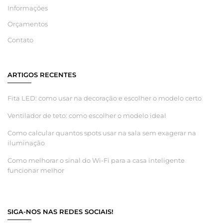
Informações
Orçamentos
Contato
ARTIGOS RECENTES
Fita LED: como usar na decoração e escolher o modelo certo
Ventilador de teto: como escolher o modelo ideal
Como calcular quantos spots usar na sala sem exagerar na
iluminação
Como melhorar o sinal do Wi-Fi para a casa inteligente
funcionar melhor
SIGA-NOS NAS REDES SOCIAIS!