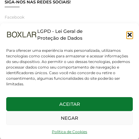
SIGA-NOS NAS REDES SOCIAIS!
Facebook
Instagram
LGPD - Lei Geral de
Linkedin
Proteção de Dados
Para oferecer uma experiência mais personalizada, utilizamos
tecnologias como cookies para armazenar e acessar informações
do seu dispositivo. Ao permitir o uso dessas tecnologias, podemos
© 2025 Boxlar | Soluções em iluminação, elétrica e smart home.
processar dados como seu comportamento de navegação e
Todos os direitos reservados. – CNPJ 55.267.682/0001-95
identificadores únicos. Caso você não concorde ou retire o
consentimento, algumas funcionalidades do site poderão ser
limitadas.
ACEITAR
NEGAR
Política de Cookies