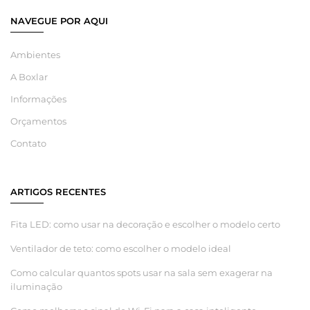
NAVEGUE POR AQUI
Ambientes
A Boxlar
Informações
Orçamentos
Contato
ARTIGOS RECENTES
Fita LED: como usar na decoração e escolher o modelo certo
Ventilador de teto: como escolher o modelo ideal
Como calcular quantos spots usar na sala sem exagerar na
iluminação