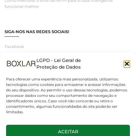
Como melhorar o sinal do Wi-Fi para a casa inteligente
funcionar melhor
SIGA-NOS NAS REDES SOCIAIS!
Facebook
Instagram
LGPD - Lei Geral de
Linkedin
Proteção de Dados
Para oferecer uma experiência mais personalizada, utilizamos
tecnologias como cookies para armazenar e acessar informações
do seu dispositivo. Ao permitir o uso dessas tecnologias, podemos
© 2025 Boxlar | Soluções em iluminação, elétrica e smart home.
processar dados como seu comportamento de navegação e
Todos os direitos reservados. – CNPJ 55.267.682/0001-95
identificadores únicos. Caso você não concorde ou retire o
consentimento, algumas funcionalidades do site poderão ser
limitadas.
ACEITAR