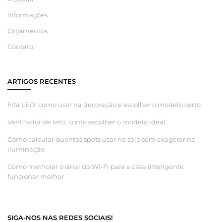
Informações
Orçamentos
Contato
ARTIGOS RECENTES
Fita LED: como usar na decoração e escolher o modelo certo
Ventilador de teto: como escolher o modelo ideal
Como calcular quantos spots usar na sala sem exagerar na
iluminação
Como melhorar o sinal do Wi-Fi para a casa inteligente
funcionar melhor
SIGA-NOS NAS REDES SOCIAIS!