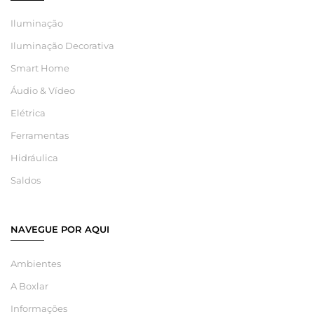
Iluminação
Iluminação Decorativa
Smart Home
Áudio & Vídeo
Elétrica
Ferramentas
Hidráulica
Saldos
NAVEGUE POR AQUI
Ambientes
A Boxlar
Informações