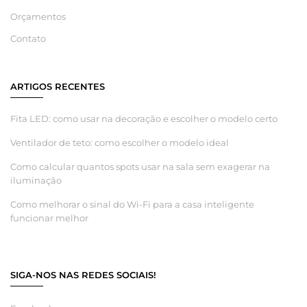
Orçamentos
Contato
ARTIGOS RECENTES
Fita LED: como usar na decoração e escolher o modelo certo
Ventilador de teto: como escolher o modelo ideal
Como calcular quantos spots usar na sala sem exagerar na
iluminação
Como melhorar o sinal do Wi-Fi para a casa inteligente
funcionar melhor
SIGA-NOS NAS REDES SOCIAIS!