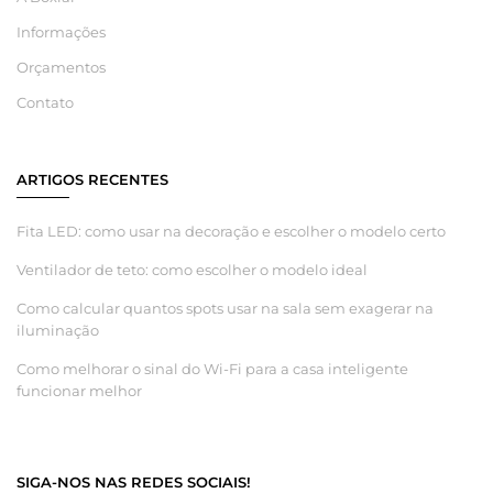
Informações
Orçamentos
Contato
ARTIGOS RECENTES
Fita LED: como usar na decoração e escolher o modelo certo
Ventilador de teto: como escolher o modelo ideal
Como calcular quantos spots usar na sala sem exagerar na
iluminação
Como melhorar o sinal do Wi-Fi para a casa inteligente
funcionar melhor
SIGA-NOS NAS REDES SOCIAIS!