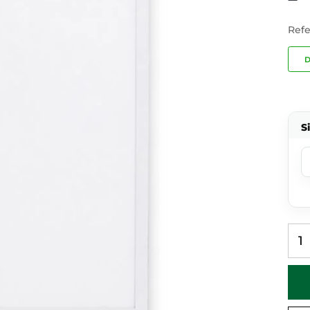
Refe
D
S