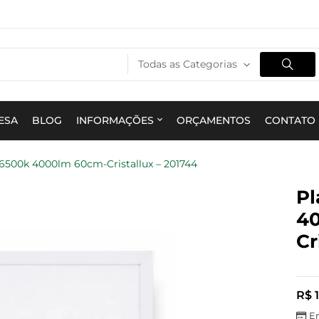
Todas as Categorias
ESA
BLOG
INFORMAÇÕES
ORÇAMENTOS
CONTATO
 6500k 4000lm 60cm-Cristallux – 201744
Pl
4
Cr
R$
1
E