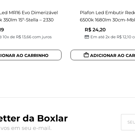
ed MR16 Evo Dimerizável
Plafon Led Embutir Re
 350lm 15º-Stella – 2330
6500k 1680lm 30cm-Mbl
19
R$
24,20
é 10x de
R$
13,66
com juros
Em até 2x de
R$
12,10
c
CIONAR AO CARRINHO
ADICIONAR AO CA
tter da Boxlar
vos em seu e-mail.