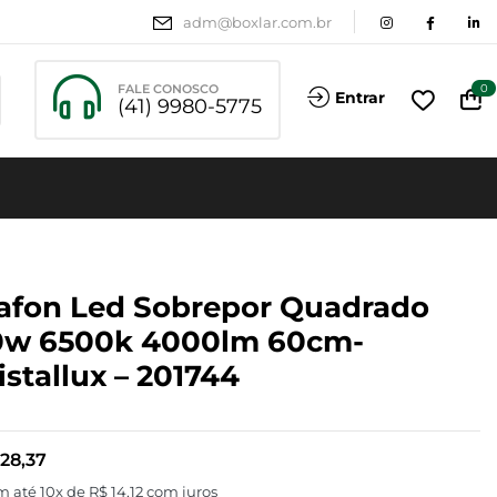
adm@boxlar.com.br
FALE CONOSCO
0
Entrar
(41) 9980-5775
afon Led Sobrepor Quadrado
0w 6500k 4000lm 60cm-
istallux – 201744
28,37
m até 10x de
R$
14,12
com juros