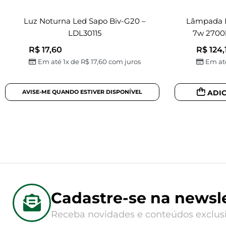
Luz Noturna Led Sapo Biv-G20 –
Lâmpada L
LDL30115
7w 2700k
R$
17,60
R$
124,
Em até 1x de
R$
17,60
com juros
Em at
ADI
Cadastre-se na newsle
Receba novidades e conteúdos exclusi