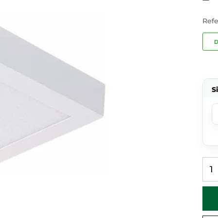
Refe
D
S