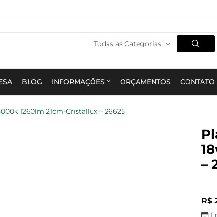
Todas as Categorias
ESA
BLOG
INFORMAÇÕES
ORÇAMENTOS
CONTATO
3000k 1260lm 21cm-Cristallux – 26625
Pl
18
– 
R$
2
E