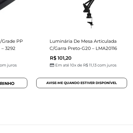
C/grade PP
Luminária De Mesa Articulada
 – 3292
C/garra Preto-G20 – LMA20116
R$
101,20
om juros
Em até 10x de
R$
11,13
com juros
RRINHO