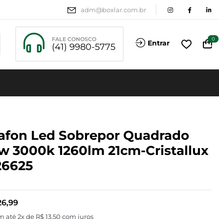
adm@boxlar.com.br
FALE CONOSCO
0
Entrar
(41) 9980-5775
afon Led Sobrepor Quadrado
w 3000k 1260lm 21cm-Cristallux
26625
6,99
m até 2x de
R$
13,50
com juros