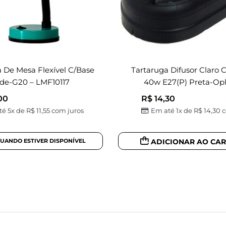
 De Mesa Flexível C/base
Tartaruga Difusor Claro 
de-G20 – LMF10117
40w E27(p) Preta-Opl
00
R$
14,30
té 5x de
R$
11,55
com juros
Em até 1x de
R$
14,30
c
ADICIONAR AO CA