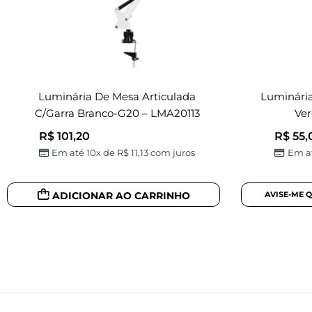
Luminária De Mesa Articulada
Luminária
C/garra Branco-G20 – LMA20113
Ver
R$
101,20
R$
55,
Em até 10x de
R$
11,13
com juros
Em a
ADICIONAR AO CARRINHO