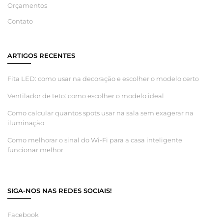
Orçamentos
Contato
ARTIGOS RECENTES
Fita LED: como usar na decoração e escolher o modelo certo
Ventilador de teto: como escolher o modelo ideal
Como calcular quantos spots usar na sala sem exagerar na
iluminação
Como melhorar o sinal do Wi-Fi para a casa inteligente
funcionar melhor
SIGA-NOS NAS REDES SOCIAIS!
Facebook