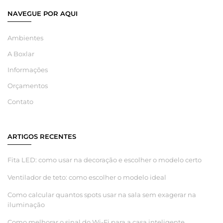
NAVEGUE POR AQUI
Ambientes
A Boxlar
Informações
Orçamentos
Contato
ARTIGOS RECENTES
Fita LED: como usar na decoração e escolher o modelo certo
Ventilador de teto: como escolher o modelo ideal
Como calcular quantos spots usar na sala sem exagerar na
iluminação
Como melhorar o sinal do Wi-Fi para a casa inteligente