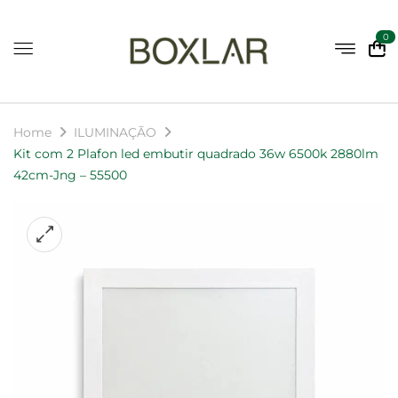
0
Home
ILUMINAÇÃO
Kit com 2 Plafon led embutir quadrado 36w 6500k 2880lm
42cm-Jng – 55500