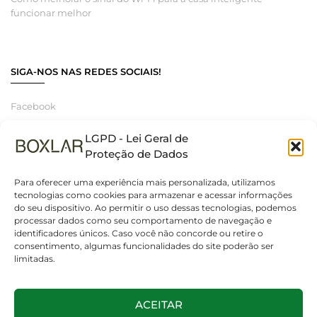
funcionar melhor
SIGA-NOS NAS REDES SOCIAIS!
Facebook
Instagram
LGPD - Lei Geral de
Linkedin
Proteção de Dados
Para oferecer uma experiência mais personalizada, utilizamos
tecnologias como cookies para armazenar e acessar informações
do seu dispositivo. Ao permitir o uso dessas tecnologias, podemos
© 2025 Boxlar | Soluções em iluminação, elétrica e smart home.
processar dados como seu comportamento de navegação e
Todos os direitos reservados. – CNPJ 55.267.682/0001-95
identificadores únicos. Caso você não concorde ou retire o
consentimento, algumas funcionalidades do site poderão ser
limitadas.
ACEITAR