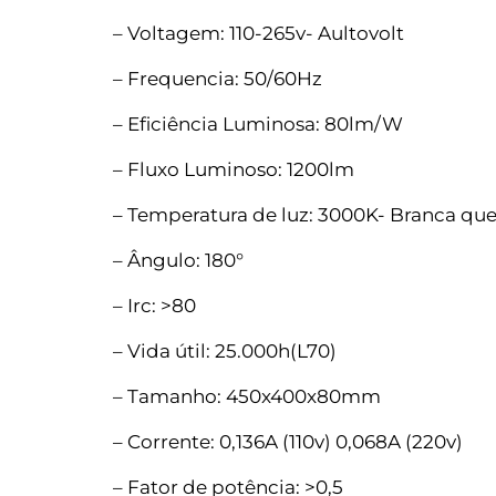
– Voltagem: 110-265v- Aultovolt
– Frequencia: 50/60Hz
– Eficiência Luminosa: 80lm/W
– Fluxo Luminoso: 1200lm
– Temperatura de luz: 3000K- Branca qu
– Ângulo: 180°
– Irc: >80
– Vida útil: 25.000h(L70)
– Tamanho: 450x400x80mm
– Corrente: 0,136A (110v) 0,068A (220v)
– Fator de potência: >0,5