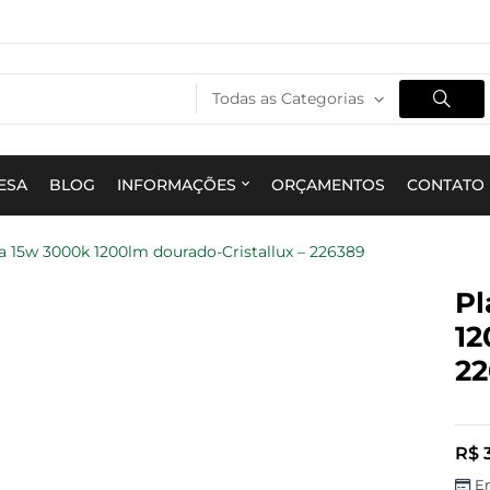
Todas as Categorias
ESA
BLOG
INFORMAÇÕES
ORÇAMENTOS
CONTATO
a 15w 3000k 1200lm dourado-Cristallux – 226389
Pl
12
22
R$
3
E