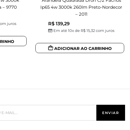
 2w 3000k
Arandela Quadrada Dron C/2 Fachos
a – 9770
Ip65 4w 3000k 260lm Preto-Nordecor
– 2011
R$
139,29
om juros
Em até 10x de
R$
15,32
com juros
RRINHO
ADICIONAR AO CARRINHO