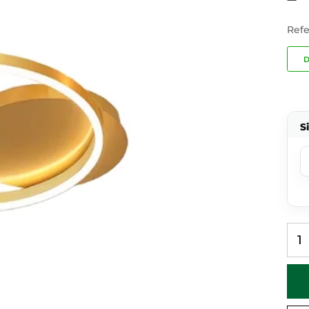
Refe
D
S