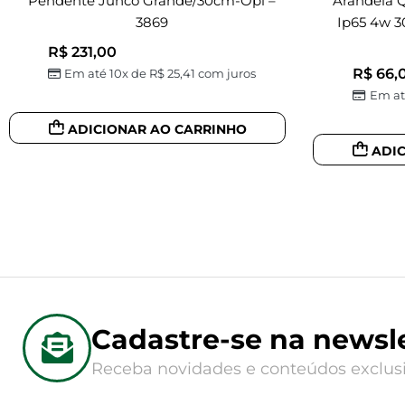
Pendente Junco Grande/30cm-Opl –
Arandela 
3869
Ip65 4w 3
R$
231,00
R$
66,
Em até 10x de
R$
25,41
com juros
Em at
ADICIONAR AO CARRINHO
ADI
Cadastre-se na newsle
Receba novidades e conteúdos exclusi