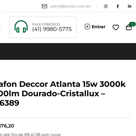
adm@boxlar.com.br
FALE CONOSCO
0
Entrar
(41) 9980-5775
afon Deccor Atlanta 15w 3000k
00lm Dourado-Cristallux –
6389
76,20
m até 10x de
R$
41,38
com juros