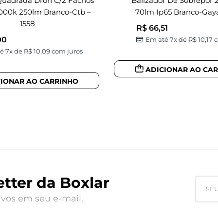
Quadrada Dron C/2 Fachos
Balizador De Sobrepor
000k 250lm Branco-Ctb –
70lm Ip65 Branco-Gay
1558
R$
66,51
00
Em até 7x de
R$
10,17
c
é 7x de
R$
10,09
com juros
ADICIONAR AO CA
CIONAR AO CARRINHO
tter da Boxlar
vos em seu e-mail.