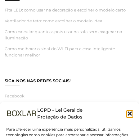
Fita LED: como usar na decoração e escolher o modelo certo
Ventilador de teto: como escolher o modelo ideal
Como calcular quantos spots usar na sala sem exagerar na
iluminação
Como melhorar o sinal do Wi-Fi para a casa inteligente
funcionar melhor
SIGA-NOS NAS REDES SOCIAIS!
Facebook
Instagram
LGPD - Lei Geral de
Linkedin
Proteção de Dados
Para oferecer uma experiência mais personalizada, utilizamos
tecnologias como cookies para armazenar e acessar informações