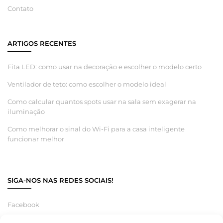
Contato
ARTIGOS RECENTES
Fita LED: como usar na decoração e escolher o modelo certo
Ventilador de teto: como escolher o modelo ideal
Como calcular quantos spots usar na sala sem exagerar na
iluminação
Como melhorar o sinal do Wi-Fi para a casa inteligente
funcionar melhor
SIGA-NOS NAS REDES SOCIAIS!
Facebook
Instagram