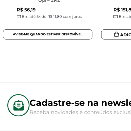
Opl – 3912
R$
56,19
R$
151,
Em até 5x de
R$
11,80
com juros
Em at
ADI
Cadastre-se na newsle
Receba novidades e conteúdos exclusi