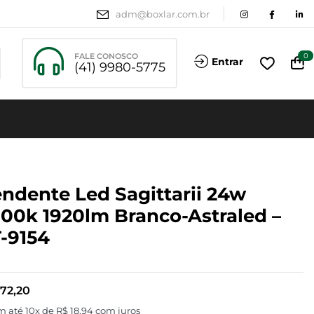
adm@boxlar.com.br
FALE CONOSCO
0
Entrar
(41) 9980-5775
ndente Led Sagittarii 24w
00k 1920lm Branco-Astraled –
-9154
72,20
m até 10x de
R$
18,94
com juros