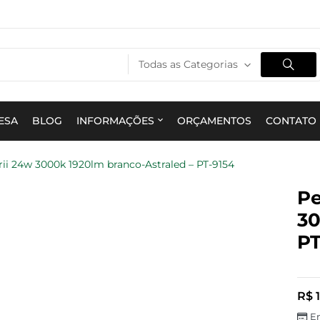
Todas as Categorias
ESA
BLOG
INFORMAÇÕES
ORÇAMENTOS
CONTATO
rii 24w 3000k 1920lm branco-Astraled – PT-9154
Pe
30
PT
R$
1
E