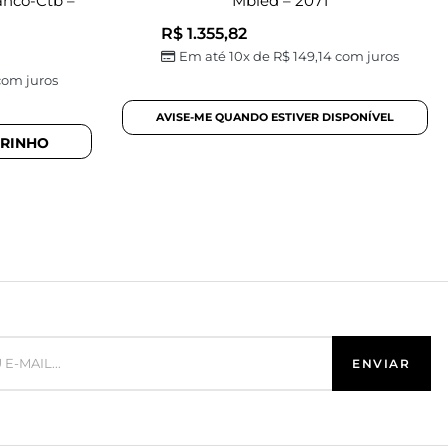
anco-Ctb –
Mbled – 2071
R$
1.355,82
Em até 10x de
R$
149,14
com juros
om juros
RRINHO