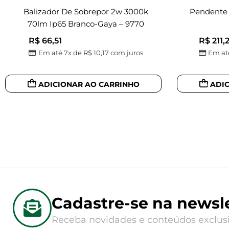
Balizador De Sobrepor 2w 3000k
Pendente
70lm Ip65 Branco-Gaya – 9770
R$
66,51
R$
211,
Em até 7x de
R$
10,17
com juros
Em at
ADICIONAR AO CARRINHO
ADI
Cadastre-se na newsle
Receba novidades e conteúdos exclusi