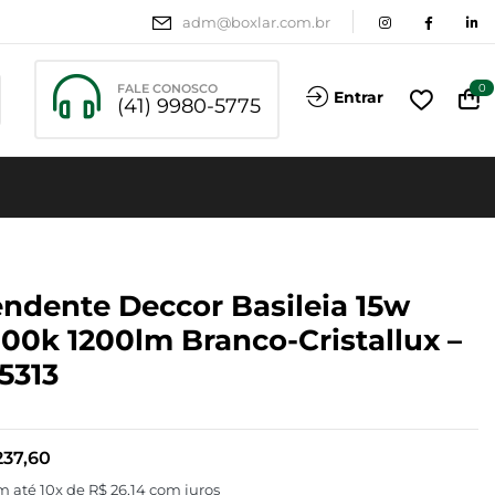
adm@boxlar.com.br
FALE CONOSCO
0
Entrar
(41) 9980-5775
ndente Deccor Basileia 15w
00k 1200lm Branco-Cristallux –
5313
37,60
m até 10x de
R$
26,14
com juros