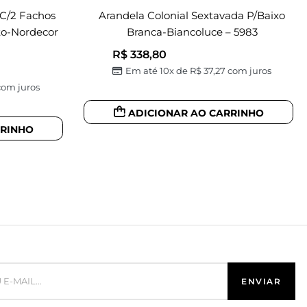
C/2 Fachos
Arandela Colonial Sextavada P/baixo
to-Nordecor
Branca-Biancoluce – 5983
R$
338,80
Em até 10x de
R$
37,27
com juros
om juros
ADICIONAR AO CARRINHO
RRINHO