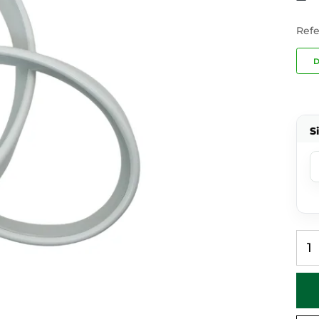
Refe
D
S