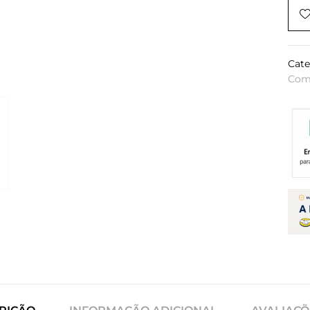
Cate
Com