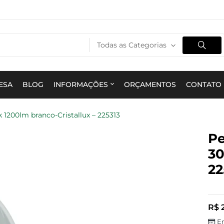
Todas as Categorias
ESA
BLOG
INFORMAÇÕES
ORÇAMENTOS
CONTATO
 1200lm branco-Cristallux – 225313
Pe
30
22
R$
2
E