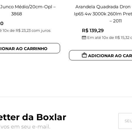
 Junco Médio/20cm-Opl –
Arandela Quadrada Dron 
3868
Ip65 4w 3000k 260lm Pre
– 2011
20
R$
139,29
é 10x de
R$
23,23
com juros
Em até 10x de
R$
15,32
c
CIONAR AO CARRINHO
ADICIONAR AO CA
tter da Boxlar
vos em seu e-mail.