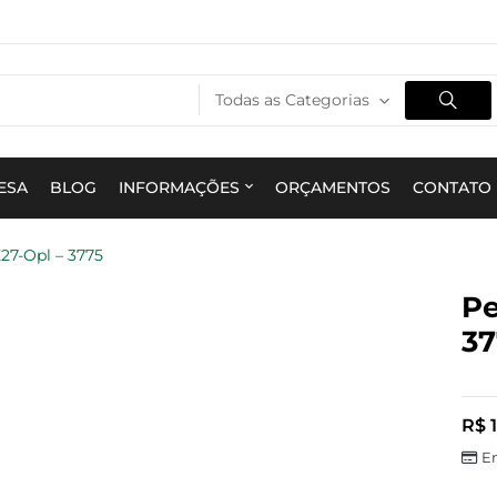
Todas as Categorias
ESA
BLOG
INFORMAÇÕES
ORÇAMENTOS
CONTATO
E27-Opl – 3775
Pe
37
R$
1
E