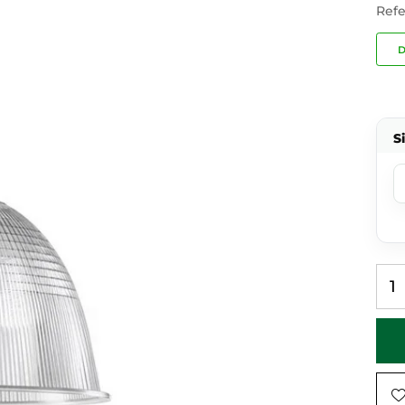
Refe
D
S