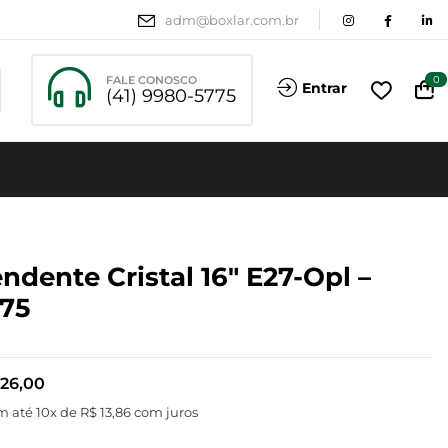
adm@boxlar.com.br
FALE CONOSCO
0
Entrar
(41) 9980-5775
ndente Cristal 16″ E27-Opl –
75
26,00
m até 10x de
R$
13,86
com juros