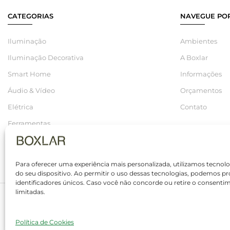
CATEGORIAS
NAVEGUE POR
Iluminação
Ambientes
Iluminação Decorativa
A Boxlar
Smart Home
Informações
Áudio & Vídeo
Orçamentos
Elétrica
Contato
Ferramentas
Hidráulica
Saldos
Para oferecer uma experiência mais personalizada, utilizamos tecno
do seu dispositivo. Ao permitir o uso dessas tecnologias, podemo
identificadores únicos. Caso você não concorde ou retire o consenti
limitadas.
© 2025 Boxlar | Soluções em iluminação, elétrica e smart home. Tod
Política de Cookies