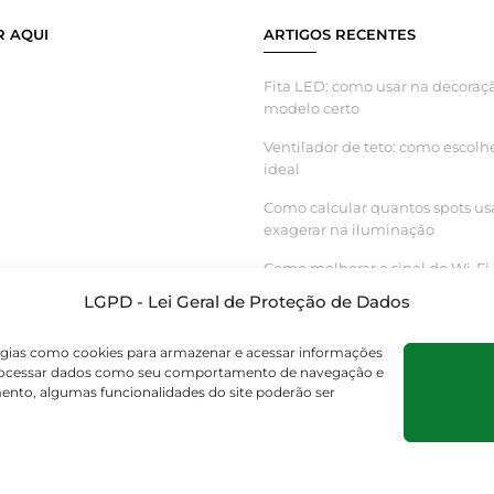
 AQUI
ARTIGOS RECENTES
Fita LED: como usar na decoraçã
modelo certo
Ventilador de teto: como escolh
ideal
Como calcular quantos spots us
exagerar na iluminação
Como melhorar o sinal do Wi-Fi 
inteligente funcionar melhor
LGPD - Lei Geral de Proteção de Dados
logias como cookies para armazenar e acessar informações
s processar dados como seu comportamento de navegação e
mento, algumas funcionalidades do site poderão ser
os os direitos reservados. – CNPJ 55.267.682/0001-95