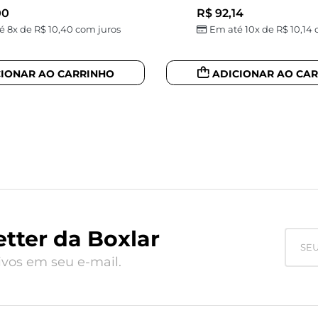
00
R$
92,14
é 8x de
R$
10,40
com juros
Em até 10x de
R$
10,14
c
CIONAR AO CARRINHO
ADICIONAR AO CA
tter da Boxlar
vos em seu e-mail.