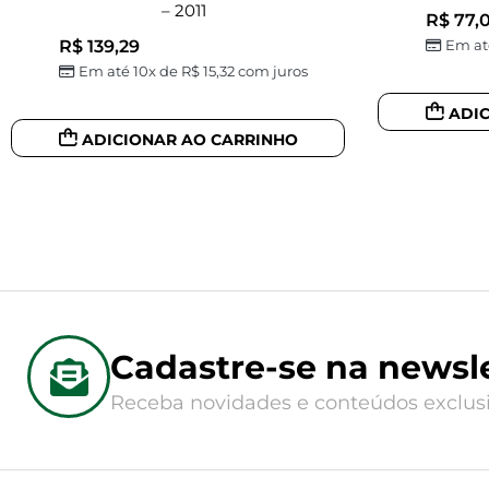
– 2011
R$
77,
R$
139,29
Em at
Em até 10x de
R$
15,32
com juros
ADI
ADICIONAR AO CARRINHO
Cadastre-se na newsle
Receba novidades e conteúdos exclusi