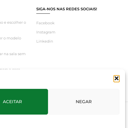
SIGA-NOS NAS REDES SOCIAIS!
o e escolher o
Facebook
Instagram
er o modelo
Linkedin
ar na sala sem
para a casa
ACEITAR
NEGAR