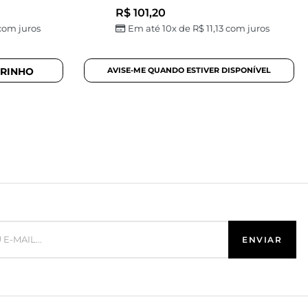
R$
101,20
om juros
Em até 10x de
R$
11,13
com juros
RRINHO