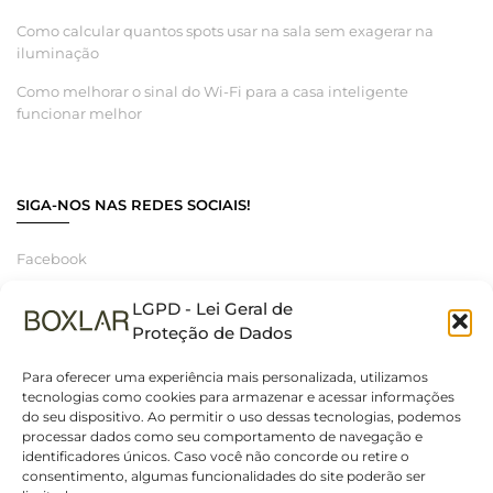
Como calcular quantos spots usar na sala sem exagerar na
iluminação
Como melhorar o sinal do Wi-Fi para a casa inteligente
funcionar melhor
SIGA-NOS NAS REDES SOCIAIS!
Facebook
Instagram
LGPD - Lei Geral de
Linkedin
Proteção de Dados
Para oferecer uma experiência mais personalizada, utilizamos
tecnologias como cookies para armazenar e acessar informações
do seu dispositivo. Ao permitir o uso dessas tecnologias, podemos
© 2025 Boxlar | Soluções em iluminação, elétrica e smart home.
processar dados como seu comportamento de navegação e
Todos os direitos reservados. – CNPJ 55.267.682/0001-95
identificadores únicos. Caso você não concorde ou retire o
consentimento, algumas funcionalidades do site poderão ser