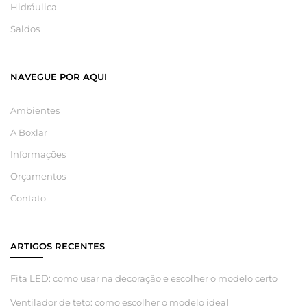
Hidráulica
Saldos
NAVEGUE POR AQUI
Ambientes
A Boxlar
Informações
Orçamentos
Contato
ARTIGOS RECENTES
Fita LED: como usar na decoração e escolher o modelo certo
Ventilador de teto: como escolher o modelo ideal