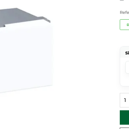
Refe
D
S