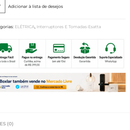
Adicionar à lista de desejos
gorias:
ELÉTRICA
,
Interruptores E Tomadas-Esatta
S (0)