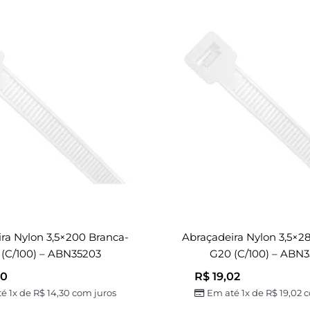
ra Nylon 3,5×200 Branca-
Abraçadeira Nylon 3,5×2
(c/100) – ABN35203
G20 (c/100) – ABN
30
R$
19,02
é 1x de
R$
14,30
com juros
Em até 1x de
R$
19,02
c