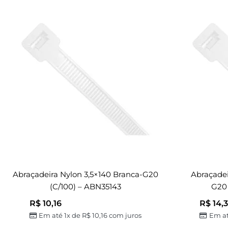
Abraçadeira Nylon 3,5×140 Branca-G20
Abraçadei
(c/100) – ABN35143
G20 
R$
10,16
R$
14,
Em até 1x de
R$
10,16
com juros
Em at