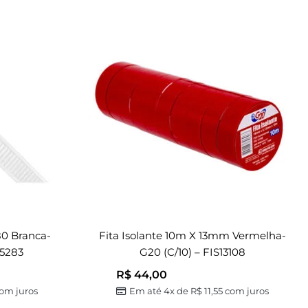
80 Branca-
Fita Isolante 10m X 13mm Vermelha-
35283
G20 (c/10) – FIS13108
R$
44,00
om juros
Em até 4x de
R$
11,55
com juros