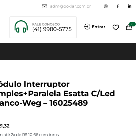
adm@boxlar.com.br
FALE CONOSCO
0
Entrar
(41) 9980-5775
dulo Interruptor
mples+paralela Esatta C/led
anco-Weg – 16025489
1,32
m até 2x de
R$
10,66
com juros