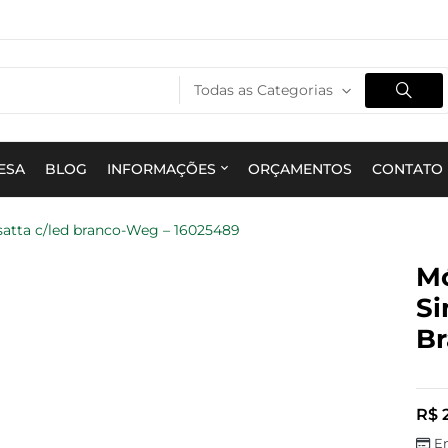
Todas as Categorias
ESA
BLOG
INFORMAÇÕES
ORÇAMENTOS
CONTATO
satta c/led branco-Weg – 16025489
Mó
Si
Br
R$
2
E