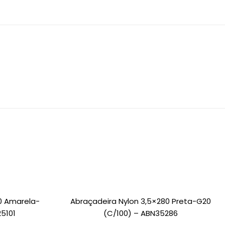
0 Amarela-
Abraçadeira Nylon 3,5×280 Preta-G20
5101
(c/100) – ABN35286