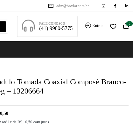
adm@boxlar.com.br
FALE CONOSCO
0
Entrar
(41) 9980-5775
dulo Tomada Coaxial Composé Branco-
g – 13206664
0,50
 até 1x de
R$
10,50
com juros