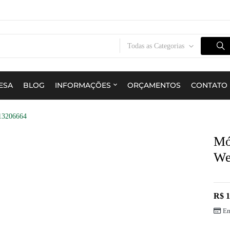
Todas as Categorias
ESA
BLOG
INFORMAÇÕES
ORÇAMENTOS
CONTATO
13206664
Mó
We
R$
1
Em