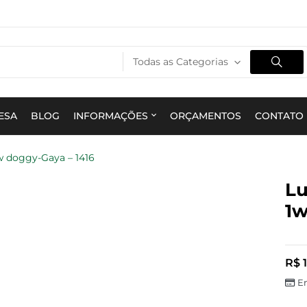
Todas as Categorias
ESA
BLOG
INFORMAÇÕES
ORÇAMENTOS
CONTATO
w doggy-Gaya – 1416
Lu
1w
R$
1
E