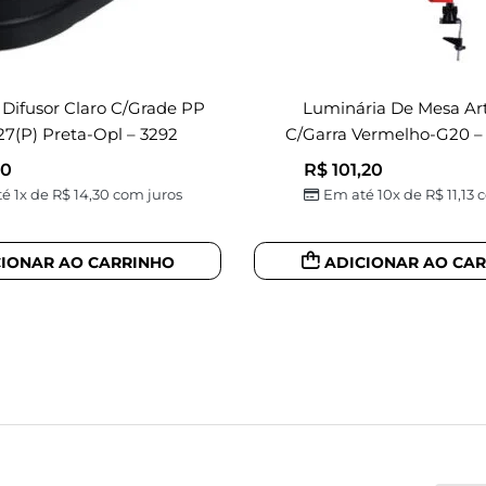
 Difusor Claro C/grade PP
Luminária De Mesa Ar
7(p) Preta-Opl – 3292
C/garra Vermelho-G20 –
30
R$
101,20
é 1x de
R$
14,30
com juros
Em até 10x de
R$
11,13
c
CIONAR AO CARRINHO
ADICIONAR AO CA