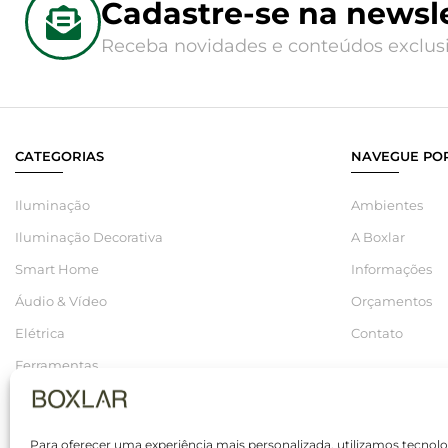
Cadastre-se na newsle
Receba novidades e conteúdos exclusi
CATEGORIAS
NAVEGUE POR
Iluminação
Ambientes
Iluminação Decorativa
A Boxlar
Smart Home
Informações
Áudio & Vídeo
Orçamentos
Elétrica
Contato
Ferramentas
Hidráulica
Saldos
Para oferecer uma experiência mais personalizada, utilizamos tecno