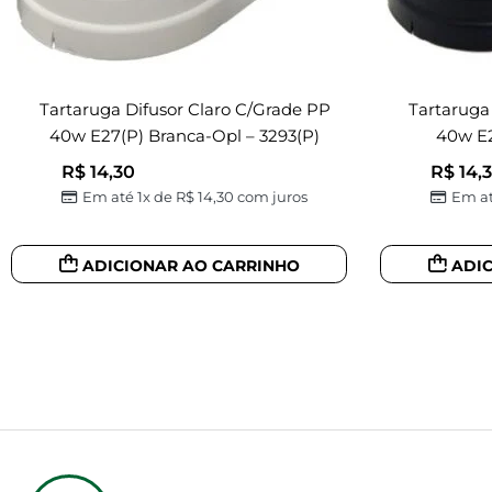
Tartaruga Difusor Claro C/grade PP
Tartaruga
40w E27(p) Branca-Opl – 3293(P)
40w E2
R$
14,30
R$
14,
Em até 1x de
R$
14,30
com juros
Em at
ADICIONAR AO CARRINHO
ADI