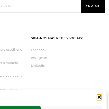
SIGA-NOS NAS REDES SOCIAIS!
o e escolher o
Facebook
Instagram
er o modelo
Linkedin
ar na sala sem
para a casa