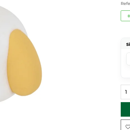
Refe
D
S