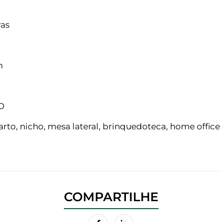
ras
m
D
arto, nicho, mesa lateral, brinquedoteca, home offic