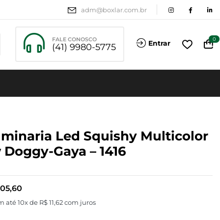
adm@boxlar.com.br
FALE CONOSCO
0
Entrar
(41) 9980-5775
minaria Led Squishy Multicolor
 Doggy-Gaya – 1416
05,60
m até 10x de
R$
11,62
com juros