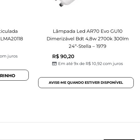
ticulada
Lâmpada Led AR70 Evo GU10
 LMA20118
Dimerizável Bdt 4,8w 2700k 300lm
24º-Stella – 1979
R$
90,20
om juros
Em até 9x de
R$
10,92
com juros
RRINHO