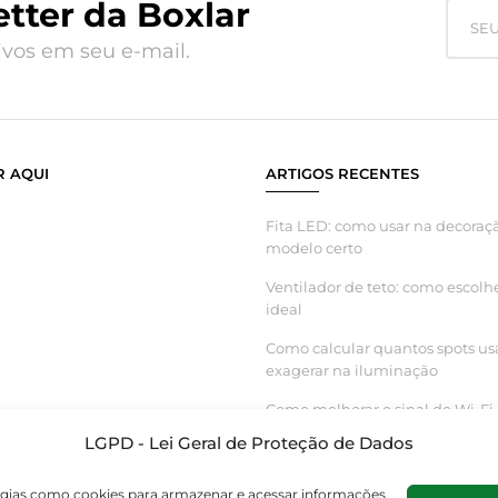
tter da Boxlar
vos em seu e-mail.
 AQUI
ARTIGOS RECENTES
Fita LED: como usar na decoraçã
modelo certo
Ventilador de teto: como escolh
ideal
Como calcular quantos spots us
exagerar na iluminação
Como melhorar o sinal do Wi-Fi 
inteligente funcionar melhor
LGPD - Lei Geral de Proteção de Dados
logias como cookies para armazenar e acessar informações