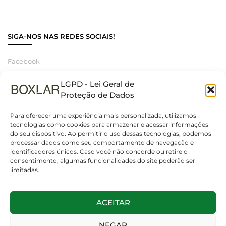
SIGA-NOS NAS REDES SOCIAIS!
Facebook
Instagram
LGPD - Lei Geral de
Linkedin
Proteção de Dados
Para oferecer uma experiência mais personalizada, utilizamos
tecnologias como cookies para armazenar e acessar informações
do seu dispositivo. Ao permitir o uso dessas tecnologias, podemos
© 2025 Boxlar | Soluções em iluminação, elétrica e smart home.
processar dados como seu comportamento de navegação e
Todos os direitos reservados. – CNPJ 55.267.682/0001-95
identificadores únicos. Caso você não concorde ou retire o
consentimento, algumas funcionalidades do site poderão ser
limitadas.
ACEITAR
NEGAR