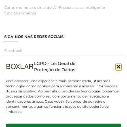
Como melhorar o sinal do Wi-Fi para a casa inteligente
funcionar melhor
SIGA-NOS NAS REDES SOCIAIS!
Facebook
Instagram
LGPD - Lei Geral de
Linkedin
Proteção de Dados
Para oferecer uma experiência mais personalizada, utilizamos
tecnologias como cookies para armazenar e acessar informações
do seu dispositivo. Ao permitir o uso dessas tecnologias, podemos
© 2025 Boxlar | Soluções em iluminação, elétrica e smart home.
processar dados como seu comportamento de navegação e
Todos os direitos reservados. – CNPJ 55.267.682/0001-95
identificadores únicos. Caso você não concorde ou retire o
consentimento, algumas funcionalidades do site poderão ser
limitadas.