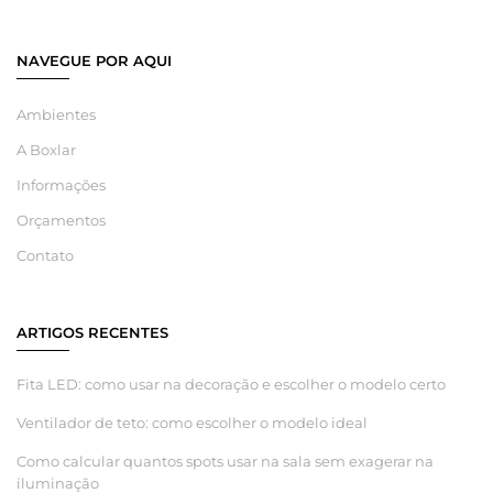
NAVEGUE POR AQUI
Ambientes
A Boxlar
Informações
Orçamentos
Contato
ARTIGOS RECENTES
Fita LED: como usar na decoração e escolher o modelo certo
Ventilador de teto: como escolher o modelo ideal
Como calcular quantos spots usar na sala sem exagerar na
iluminação