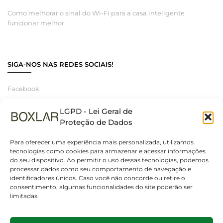
Como melhorar o sinal do Wi-Fi para a casa inteligente
funcionar melhor
SIGA-NOS NAS REDES SOCIAIS!
Facebook
Instagram
LGPD - Lei Geral de
Linkedin
Proteção de Dados
Para oferecer uma experiência mais personalizada, utilizamos
tecnologias como cookies para armazenar e acessar informações
do seu dispositivo. Ao permitir o uso dessas tecnologias, podemos
© 2025 Boxlar | Soluções em iluminação, elétrica e smart home.
processar dados como seu comportamento de navegação e
Todos os direitos reservados. – CNPJ 55.267.682/0001-95
identificadores únicos. Caso você não concorde ou retire o
consentimento, algumas funcionalidades do site poderão ser
limitadas.