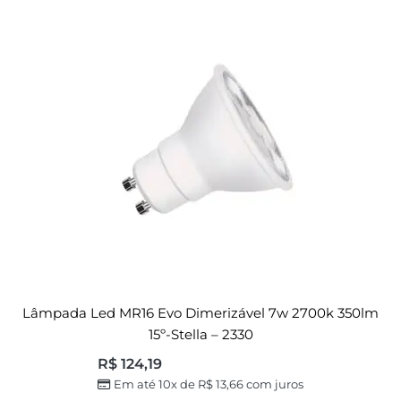
Lâmpada Led MR16 Evo Dimerizável 7w 2700k 350lm
15º-Stella – 2330
R$
124,19
Em até 10x de
R$
13,66
com juros