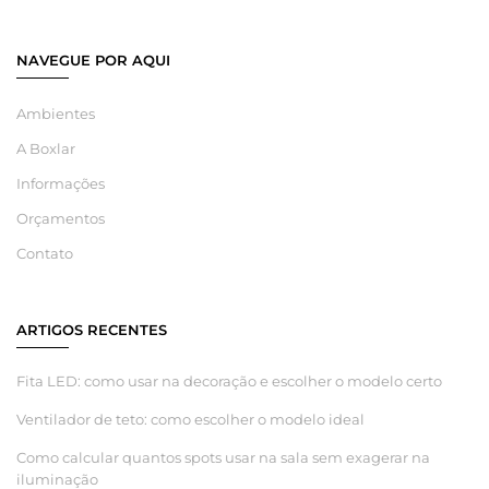
NAVEGUE POR AQUI
Ambientes
A Boxlar
Informações
Orçamentos
Contato
ARTIGOS RECENTES
Fita LED: como usar na decoração e escolher o modelo certo
Ventilador de teto: como escolher o modelo ideal
Como calcular quantos spots usar na sala sem exagerar na
iluminação