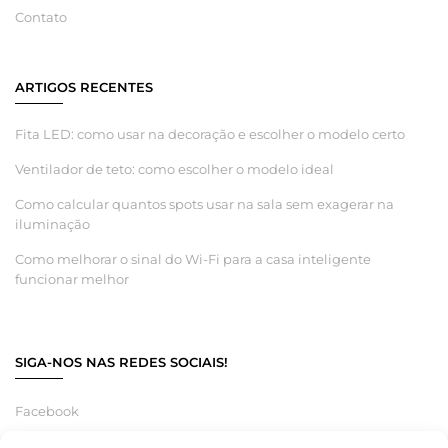
Contato
ARTIGOS RECENTES
Fita LED: como usar na decoração e escolher o modelo certo
Ventilador de teto: como escolher o modelo ideal
Como calcular quantos spots usar na sala sem exagerar na
iluminação
Como melhorar o sinal do Wi-Fi para a casa inteligente
funcionar melhor
SIGA-NOS NAS REDES SOCIAIS!
Facebook
Instagram