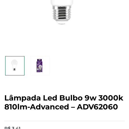
Lâmpada Led Bulbo 9w 3000k
810lm-Advanced – ADV62060
R$
3,41