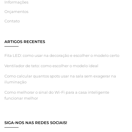
Informações
Orçamentos
Contato
ARTIGOS RECENTES
Fita LED: como usar na decoração e escolher o modelo certo
Ventilador de teto: como escolher o modelo ideal
Como calcular quantos spots usar na sala sem exagerar na
iluminação
Como melhorar o sinal do Wi-Fi para a casa inteligente
funcionar melhor
SIGA-NOS NAS REDES SOCIAIS!