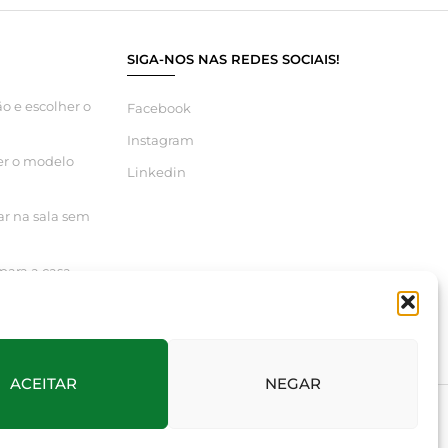
SIGA-NOS NAS REDES SOCIAIS!
o e escolher o
Facebook
Instagram
er o modelo
Linkedin
ar na sala sem
para a casa
ACEITAR
NEGAR