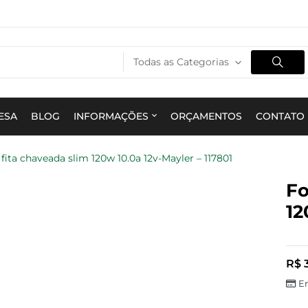
Todas as Categorias
ESA
BLOG
INFORMAÇÕES
ORÇAMENTOS
CONTATO
fita chaveada slim 120w 10.0a 12v-Mayler – 117801
Fo
12
R$
3
E