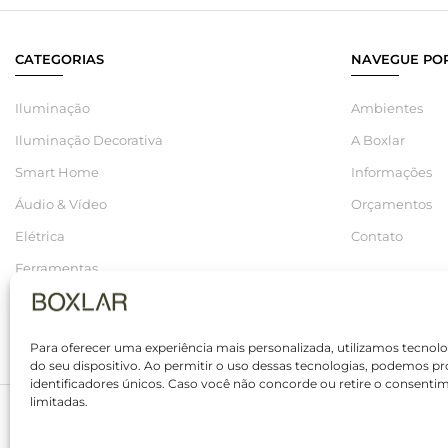
CATEGORIAS
NAVEGUE POR
Iluminação
Ambientes
Iluminação Decorativa
A Boxlar
Smart Home
Informações
Áudio & Vídeo
Orçamentos
Elétrica
Contato
Ferramentas
Hidráulica
Saldos
Para oferecer uma experiência mais personalizada, utilizamos tecno
do seu dispositivo. Ao permitir o uso dessas tecnologias, podemo
identificadores únicos. Caso você não concorde ou retire o consenti
limitadas.
© 2025 Boxlar | Soluções em iluminação, elétrica e smart home. Tod