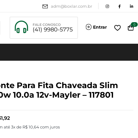
adm@boxlar.com.br
FALE CONOSCO
0
Entrar
(41) 9980-5775
nte Para Fita Chaveada Slim
0w 10.0a 12v-Mayler – 117801
1,92
m até 3x de
R$
10,64
com juros