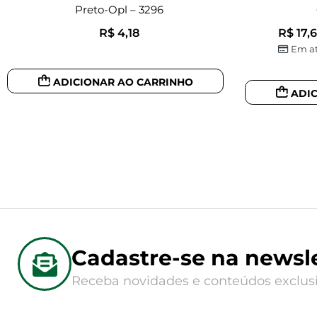
Preto-Opl – 3296
R$
4,18
R$
17,
Em at
ADICIONAR AO CARRINHO
ADI
Cadastre-se na newsle
Receba novidades e conteúdos exclusi