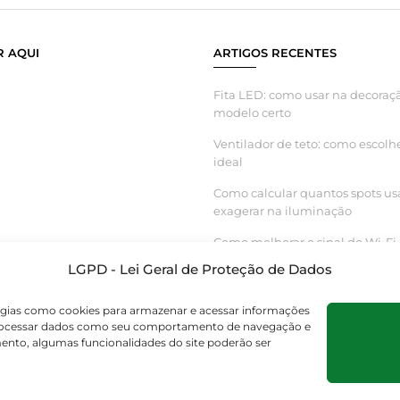
 AQUI
ARTIGOS RECENTES
Fita LED: como usar na decoraçã
modelo certo
Ventilador de teto: como escolh
ideal
Como calcular quantos spots us
exagerar na iluminação
Como melhorar o sinal do Wi-Fi 
inteligente funcionar melhor
LGPD - Lei Geral de Proteção de Dados
logias como cookies para armazenar e acessar informações
s processar dados como seu comportamento de navegação e
mento, algumas funcionalidades do site poderão ser
os os direitos reservados. – CNPJ 55.267.682/0001-95