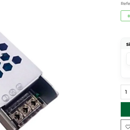
Refe
D
S