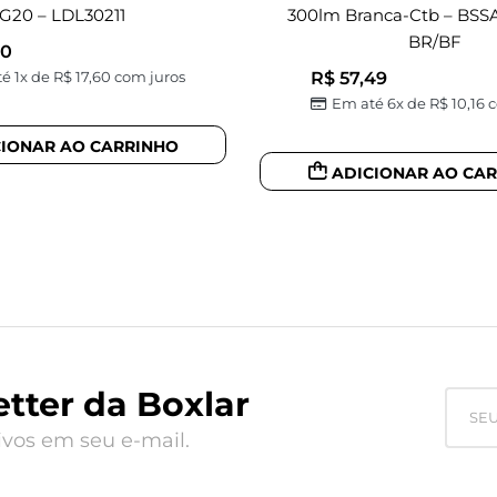
G20 – LDL30211
300lm Branca-Ctb – BSS
BR/BF
60
R$
57,49
é 1x de
R$
17,60
com juros
Em até 6x de
R$
10,16
c
CIONAR AO CARRINHO
ADICIONAR AO CA
tter da Boxlar
vos em seu e-mail.