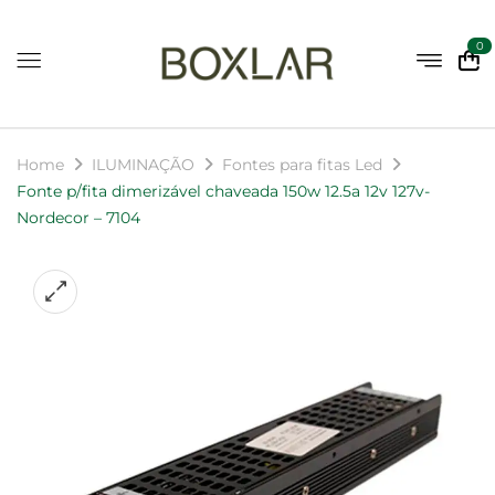
0
Home
ILUMINAÇÃO
Fontes para fitas Led
Fonte p/fita dimerizável chaveada 150w 12.5a 12v 127v-
Nordecor – 7104