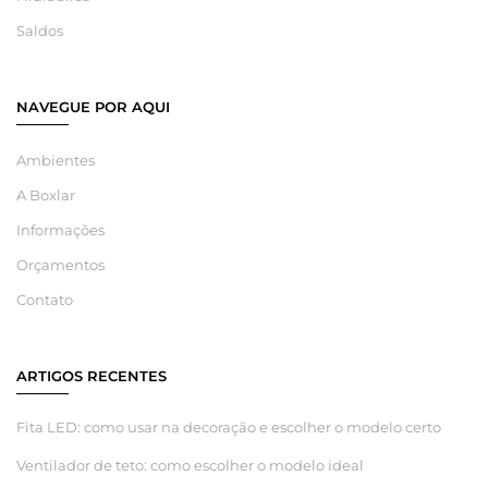
Saldos
NAVEGUE POR AQUI
Ambientes
A Boxlar
Informações
Orçamentos
Contato
ARTIGOS RECENTES
Fita LED: como usar na decoração e escolher o modelo certo
Ventilador de teto: como escolher o modelo ideal