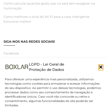
Como calcular quantos spots usar na sala sem exagerar na
iluminação
Como melhorar o sinal do Wi-Fi para a casa inteligente
funcionar melhor
SIGA-NOS NAS REDES SOCIAIS!
Facebook
Instagram
LGPD - Lei Geral de
Linkedin
Proteção de Dados
Para oferecer uma experiência mais personalizada, utilizamos
tecnologias como cookies para armazenar e acessar informações
do seu dispositivo. Ao permitir o uso dessas tecnologias, podemos
© 2025 Boxlar | Soluções em iluminação, elétrica e smart home.
processar dados como seu comportamento de navegação e
Todos os direitos reservados. – CNPJ 55.267.682/0001-95
identificadores únicos. Caso você não concorde ou retire o
consentimento, algumas funcionalidades do site poderão ser
limitadas.