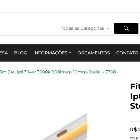
Todas as Categorias
ESA
BLOG
INFORMAÇÕES
ORÇAMENTOS
CONTATO
t 5m 24v ip67 14w 3000k 900lm/m 10mm-Stella – 7708
Fi
Ip
St
R$
E