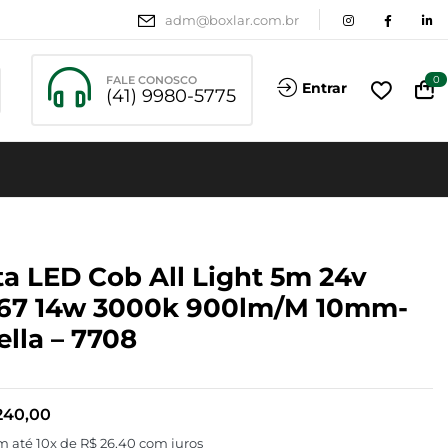
adm@boxlar.com.br
FALE CONOSCO
0
Entrar
(41) 9980-5775
ta LED Cob All Light 5m 24v
67 14w 3000k 900lm/m 10mm-
ella – 7708
240,00
m até 10x de
R$
26,40
com juros