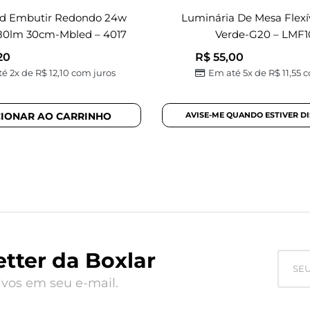
ed Embutir Redondo 24w
Luminária De Mesa Flexí
80lm 30cm-Mbled – 4017
Verde-G20 – LMF1
20
R$
55,00
é 2x de
R$
12,10
com juros
Em até 5x de
R$
11,55
c
CIONAR AO CARRINHO
tter da Boxlar
vos em seu e-mail.