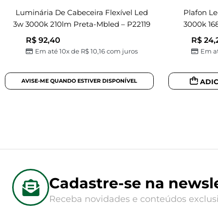
Luminária De Cabeceira Flexível Led
Plafon L
3w 3000k 210lm Preta-Mbled – P22119
3000k 16
R$
92,40
R$
24,
Em até 10x de
R$
10,16
com juros
Em at
ADI
Cadastre-se na newsle
Receba novidades e conteúdos exclusi