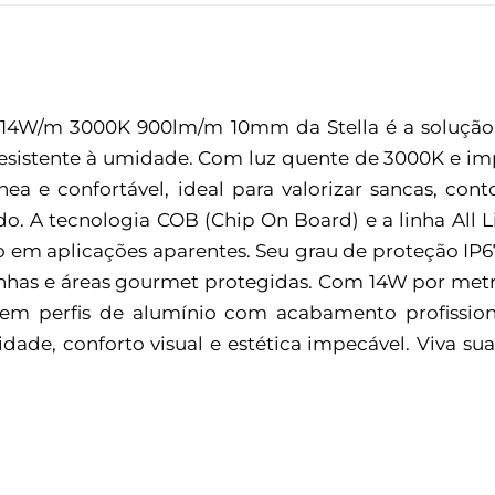
67 14W/m 3000K 900lm/m 10mm da Stella é a soluçã
resistente à umidade. Com luz quente de 3000K e im
 e confortável, ideal para valorizar sancas, conto
. A tecnologia COB (Chip On Board) e a linha All L
o em aplicações aparentes. Seu grau de proteção IP6
nhas e áreas gourmet protegidas. Com 14W por metro,
em perfis de alumínio com acabamento profission
dade, conforto visual e estética impecável. Viva s