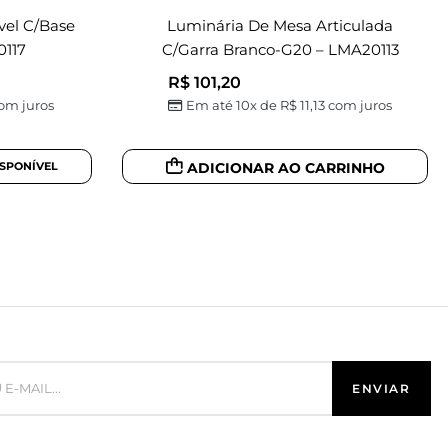
vel C/base
Luminária De Mesa Articulada
0117
C/garra Branco-G20 – LMA20113
R$
101,20
om juros
Em até 10x de
R$
11,13
com juros
ADICIONAR AO CARRINHO