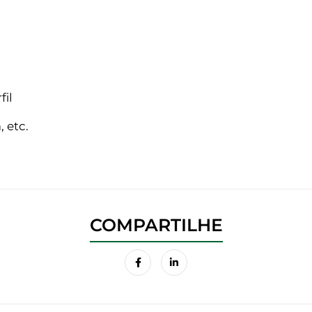
fil
 etc.