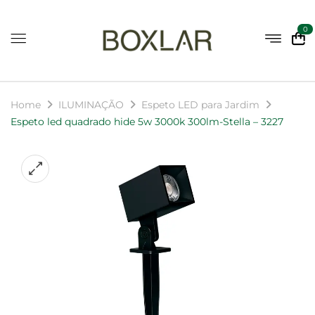
0
Home
ILUMINAÇÃO
Espeto LED para Jardim
Espeto led quadrado hide 5w 3000k 300lm-Stella – 3227