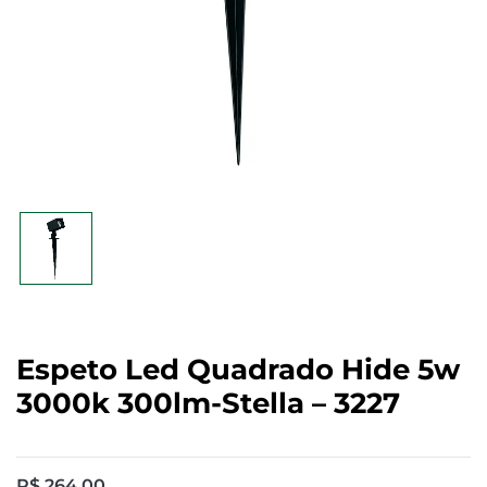
Espeto Led Quadrado Hide 5w
3000k 300lm-Stella – 3227
R$
264,00