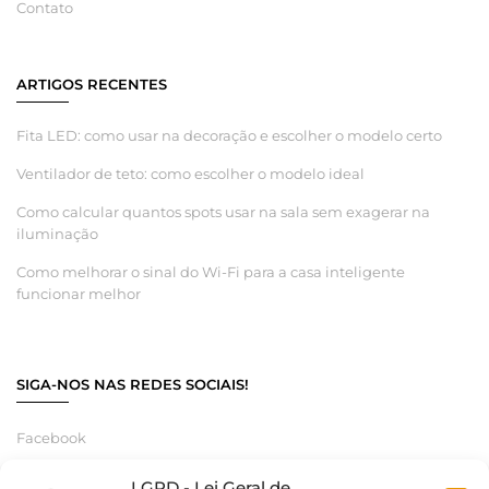
Contato
ARTIGOS RECENTES
Fita LED: como usar na decoração e escolher o modelo certo
Ventilador de teto: como escolher o modelo ideal
Como calcular quantos spots usar na sala sem exagerar na
iluminação
Como melhorar o sinal do Wi-Fi para a casa inteligente
funcionar melhor
SIGA-NOS NAS REDES SOCIAIS!
Facebook
Instagram
LGPD - Lei Geral de