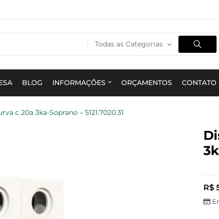
Todas as Categorias
ESA
BLOG
INFORMAÇÕES
ORÇAMENTOS
CONTATO
urva c 20a 3ka-Soprano – 5121.7020.31
Di
3k
R$
5
E