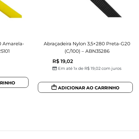
0 Amarela-
Abraçadeira Nylon 3,5×280 Preta-G20
5101
(c/100) – ABN35286
R$
19,02
Em até 1x de
R$
19,02
com juros
RRINHO
ADICIONAR AO CARRINHO