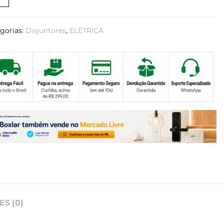
gorias:
Disjuntores
,
ELÉTRICA
S (0)