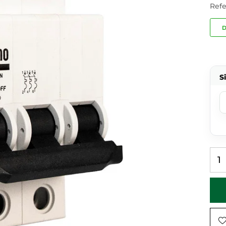
Refe
D
S