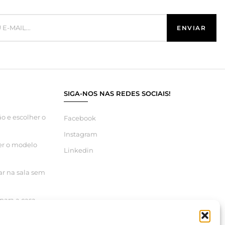
SIGA-NOS NAS REDES SOCIAIS!
o e escolher o
Facebook
Instagram
er o modelo
Linkedin
ar na sala sem
para a casa