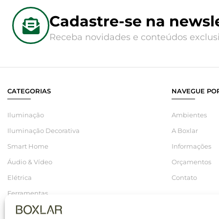
Cadastre-se na newsle
Receba novidades e conteúdos exclusi
CATEGORIAS
NAVEGUE POR
Iluminação
Ambientes
Iluminação Decorativa
A Boxlar
Smart Home
Informações
Áudio & Vídeo
Orçamentos
Elétrica
Contato
Ferramentas
Hidráulica