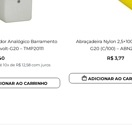
dor Analógico Barramento
Abraçadeira Nylon 2,5×10
volt-G20 – TMP20111
G20 (c/100) – ABN2
40
R$
3,77
é 10x de
R$
12,58
com juros
ADICIONAR AO CA
CIONAR AO CARRINHO