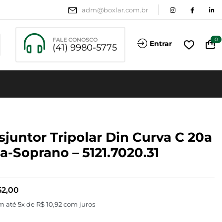
adm@boxlar.com.br
FALE CONOSCO
0
Entrar
(41) 9980-5775
sjuntor Tripolar Din Curva C 20a
a-Soprano – 5121.7020.31
2,00
m até 5x de
R$
10,92
com juros