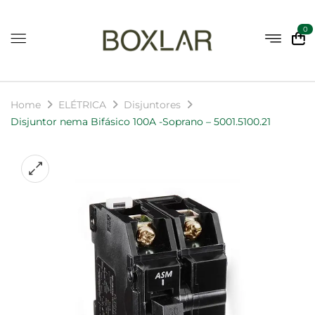
0
Home
ELÉTRICA
Disjuntores
Disjuntor nema Bifásico 100A -Soprano – 5001.5100.21