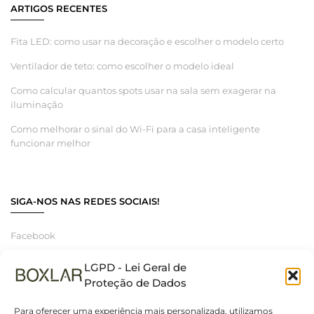
ARTIGOS RECENTES
Fita LED: como usar na decoração e escolher o modelo certo
Ventilador de teto: como escolher o modelo ideal
Como calcular quantos spots usar na sala sem exagerar na
iluminação
Como melhorar o sinal do Wi-Fi para a casa inteligente
funcionar melhor
SIGA-NOS NAS REDES SOCIAIS!
Facebook
Instagram
LGPD - Lei Geral de
Linkedin
Proteção de Dados
Para oferecer uma experiência mais personalizada, utilizamos