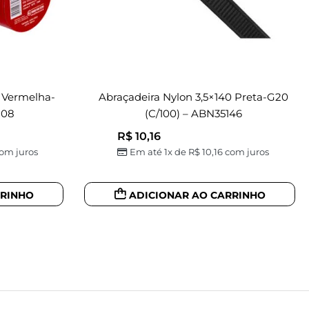
 Vermelha-
Abraçadeira Nylon 3,5×140 Preta-G20
108
(c/100) – ABN35146
R$
10,16
om juros
Em até 1x de
R$
10,16
com juros
RRINHO
ADICIONAR AO CARRINHO