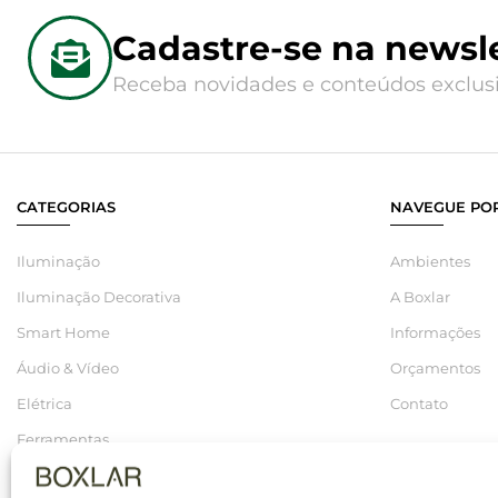
Cadastre-se na newsle
Receba novidades e conteúdos exclusi
CATEGORIAS
NAVEGUE POR
Iluminação
Ambientes
Iluminação Decorativa
A Boxlar
Smart Home
Informações
Áudio & Vídeo
Orçamentos
Elétrica
Contato
Ferramentas
Hidráulica