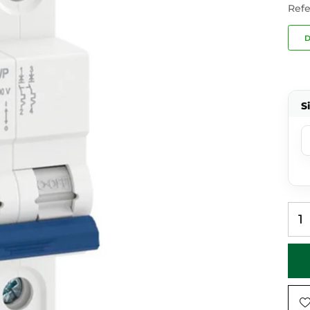
Refe
D
S