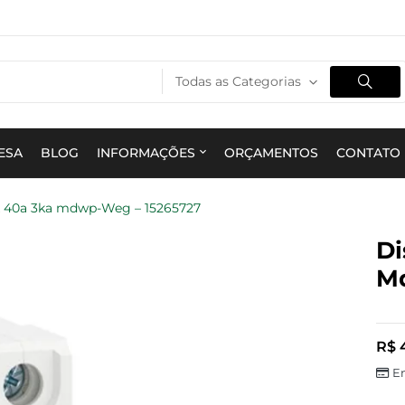
Todas as Categorias
ESA
BLOG
INFORMAÇÕES
ORÇAMENTOS
CONTATO
2x 40a 3ka mdwp-Weg – 15265727
Di
Md
R$
4
E