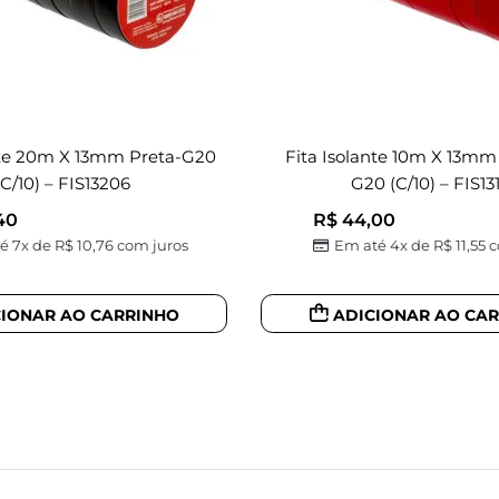
nte 20m X 13mm Preta-G20
Fita Isolante 10m X 13mm
(c/10) – FIS13206
G20 (c/10) – FIS13
40
R$
44,00
é 7x de
R$
10,76
com juros
Em até 4x de
R$
11,55
c
CIONAR AO CARRINHO
ADICIONAR AO CA