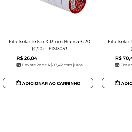
Fita Isolante 5m X 13mm Branca-G20
Fita Isola
(c/10) – FIS13053
R$
26,84
R$
70,
Em até 2x de
R$
13,42
com juros
Em at
ADICIONAR AO CARRINHO
ADI