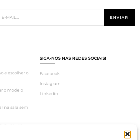
SIGA-NOS NAS REDES SOCIAIS!
o e escolher o
Facebook
Instagram
er o modelo
Linkedin
ar na sala sem
para a casa