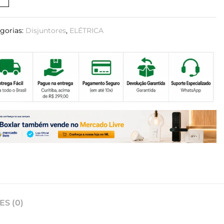
gorias:
Disjuntores
,
ELÉTRICA
S (0)