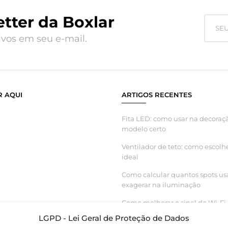
tter da Boxlar
vos em seu e-mail.
 AQUI
ARTIGOS RECENTES
Fita LED: como usar na decoraçã
modelo certo
Ventilador de teto: como escolh
ideal
Como calcular quantos spots us
exagerar na iluminação
Como melhorar o sinal do Wi-Fi 
inteligente funcionar melhor
LGPD - Lei Geral de Proteção de Dados