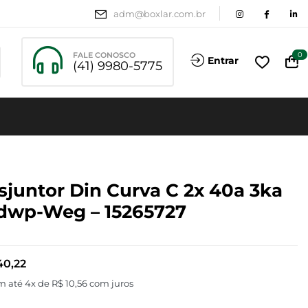
adm@boxlar.com.br
FALE CONOSCO
0
Entrar
(41) 9980-5775
sjuntor Din Curva C 2x 40a 3ka
wp-Weg – 15265727
0,22
m até 4x de
R$
10,56
com juros