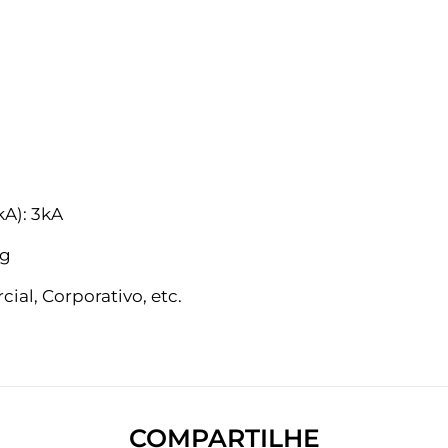
kA): 3kA
eg
ial, Corporativo, etc.