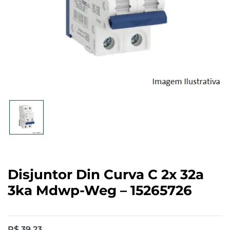
Disjuntor Din Curva C 2x 32a
3ka Mdwp-Weg – 15265726
R$
39,23