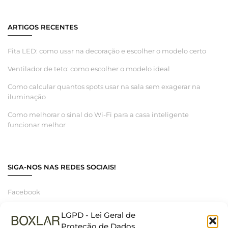
ARTIGOS RECENTES
Fita LED: como usar na decoração e escolher o modelo certo
Ventilador de teto: como escolher o modelo ideal
Como calcular quantos spots usar na sala sem exagerar na
iluminação
Como melhorar o sinal do Wi-Fi para a casa inteligente
funcionar melhor
SIGA-NOS NAS REDES SOCIAIS!
Facebook
Instagram
LGPD - Lei Geral de
Linkedin
Proteção de Dados