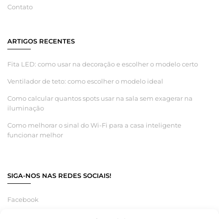
Contato
ARTIGOS RECENTES
Fita LED: como usar na decoração e escolher o modelo certo
Ventilador de teto: como escolher o modelo ideal
Como calcular quantos spots usar na sala sem exagerar na
iluminação
Como melhorar o sinal do Wi-Fi para a casa inteligente
funcionar melhor
SIGA-NOS NAS REDES SOCIAIS!
Facebook
Instagram