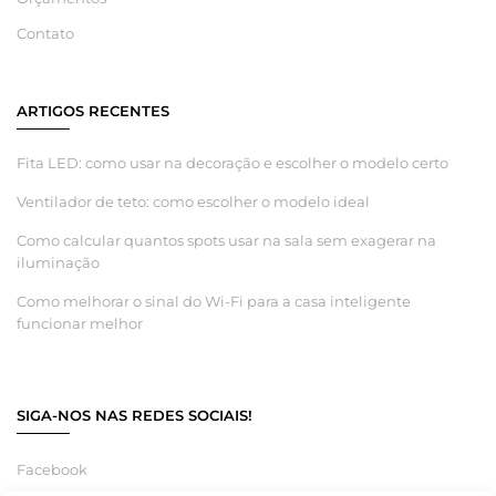
Contato
ARTIGOS RECENTES
Fita LED: como usar na decoração e escolher o modelo certo
Ventilador de teto: como escolher o modelo ideal
Como calcular quantos spots usar na sala sem exagerar na
iluminação
Como melhorar o sinal do Wi-Fi para a casa inteligente
funcionar melhor
SIGA-NOS NAS REDES SOCIAIS!
Facebook