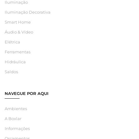
Iluminação
Iluminação Decorativa
Smart Home
Áudio & Vídeo
Elétrica
Ferramentas
Hidráulica
Saldos
NAVEGUE POR AQUI
Ambientes
A Boxlar
Informações
Orçamentos