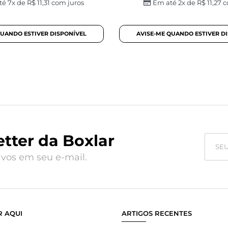
té 7x de
R$
11,31
com juros
Em até 2x de
R$
11,27
c
tter da Boxlar
vos em seu e-mail.
 AQUI
ARTIGOS RECENTES