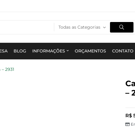
Todas as Categorias
ESA
BLOG
INFORMAÇÕES
ORÇAMENTOS
CONTATO
 – 2931
Ca
– 
R$
5
E