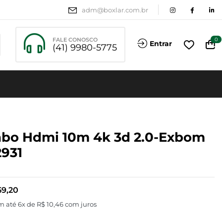
adm@boxlar.com.br
FALE CONOSCO
0
Entrar
(41) 9980-5775
bo Hdmi 10m 4k 3d 2.0-Exbom
2931
9,20
m até 6x de
R$
10,46
com juros