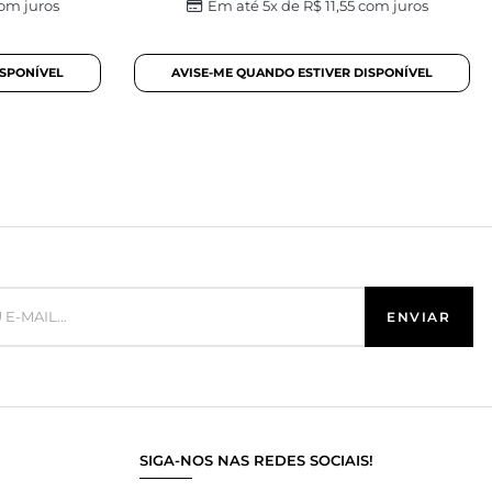
om juros
Em até 5x de
R$
11,55
com juros
SIGA-NOS NAS REDES SOCIAIS!