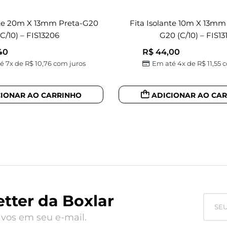
nte 20m X 13mm Preta-G20
Fita Isolante 10m X 13mm
(c/10) – FIS13206
G20 (c/10) – FIS13
40
R$
44,00
é 7x de
R$
10,76
com juros
Em até 4x de
R$
11,55
c
CIONAR AO CARRINHO
ADICIONAR AO CA
tter da Boxlar
vos em seu e-mail.