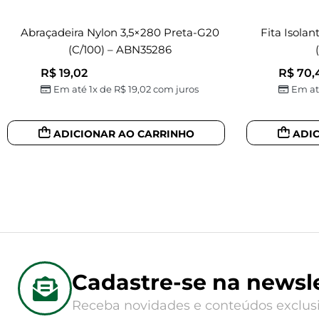
Abraçadeira Nylon 3,5×280 Preta-G20
Fita Isola
(c/100) – ABN35286
R$
19,02
R$
70,
Em até 1x de
R$
19,02
com juros
Em at
ADICIONAR AO CARRINHO
ADI
Cadastre-se na newsle
Receba novidades e conteúdos exclusi