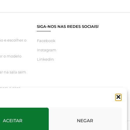
SIGA-NOS NAS REDES SOCIAIS!
o e escolher o
Facebook
Instagram
er o modelo
Linkedin
ar na sala sem
para a casa
ACEITAR
NEGAR