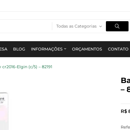
Todas as Categorias
ESA
BLOG
INFORMAÇÕES
ORÇAMENTOS
CONTATO
v cr2016-Elgin (c/5) – 82191
Ba
– 
R$
8
Refe