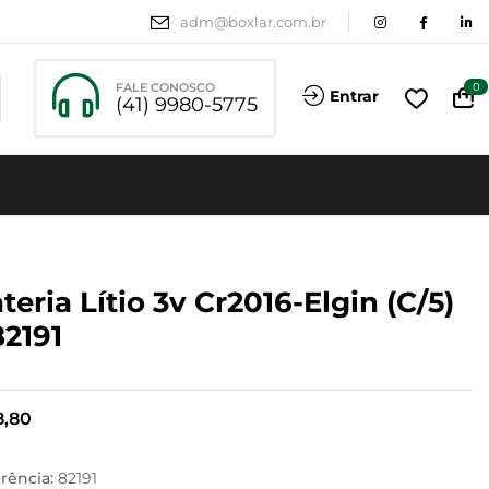
adm@boxlar.com.br
FALE CONOSCO
0
Entrar
(41) 9980-5775
teria Lítio 3v Cr2016-Elgin (c/5)
82191
,80
rência:
82191