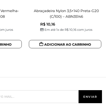
 Vermelha-
Abraçadeira Nylon 3,5×140 Preta-G20
108
(c/100) – ABN35146
R$
10,16
om juros
Em até 1x de
R$
10,16
com juros
RRINHO
ADICIONAR AO CARRINHO