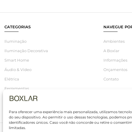
CATEGORIAS
NAVEGUE POR
Iluminação
Ambientes
Iluminação Decorativa
A Boxlar
Smart Home
Informações
Áudio & Vídeo
Orçamentos
Elétrica
Contato
Ferramentas
Hidráulica
Saldos
Para oferecer uma experiência mais personalizada, utilizamos tecno
do seu dispositivo. Ao permitir o uso dessas tecnologias, podemo
identificadores únicos. Caso você não concorde ou retire o consenti
limitadas.