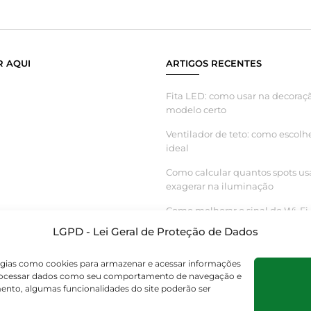
 AQUI
ARTIGOS RECENTES
Fita LED: como usar na decoraçã
modelo certo
Ventilador de teto: como escolh
ideal
Como calcular quantos spots us
exagerar na iluminação
Como melhorar o sinal do Wi-Fi 
inteligente funcionar melhor
LGPD - Lei Geral de Proteção de Dados
logias como cookies para armazenar e acessar informações
s processar dados como seu comportamento de navegação e
mento, algumas funcionalidades do site poderão ser