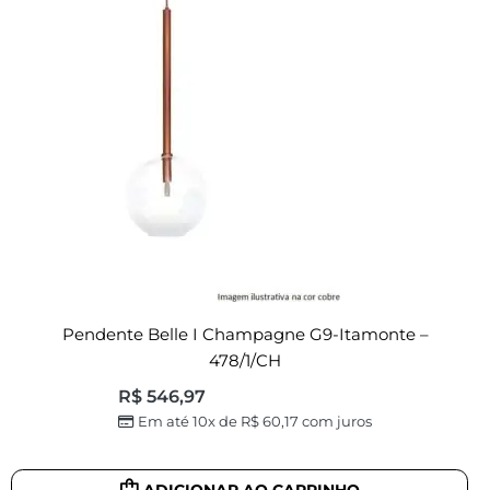
Pendente Belle I Champagne G9-Itamonte –
478/1/CH
R$
546,97
Em até 10x de
R$
60,17
com juros
ADICIONAR AO CARRINHO