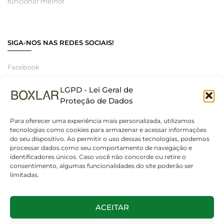
funcionar melhor
SIGA-NOS NAS REDES SOCIAIS!
Facebook
Instagram
LGPD - Lei Geral de
Linkedin
Proteção de Dados
Para oferecer uma experiência mais personalizada, utilizamos
tecnologias como cookies para armazenar e acessar informações
do seu dispositivo. Ao permitir o uso dessas tecnologias, podemos
© 2025 Boxlar | Soluções em iluminação, elétrica e smart home.
processar dados como seu comportamento de navegação e
Todos os direitos reservados. – CNPJ 55.267.682/0001-95
identificadores únicos. Caso você não concorde ou retire o
consentimento, algumas funcionalidades do site poderão ser
limitadas.
ACEITAR