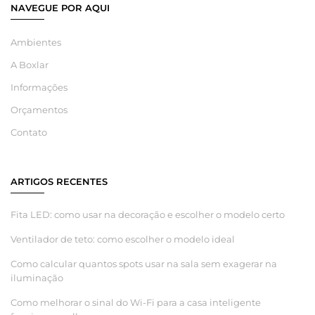
NAVEGUE POR AQUI
Ambientes
A Boxlar
Informações
Orçamentos
Contato
ARTIGOS RECENTES
Fita LED: como usar na decoração e escolher o modelo certo
Ventilador de teto: como escolher o modelo ideal
Como calcular quantos spots usar na sala sem exagerar na
iluminação
Como melhorar o sinal do Wi-Fi para a casa inteligente