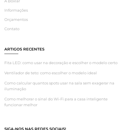
A Boxlar
Informações
Orçamentos
Contato
ARTIGOS RECENTES
Fita LED: como usar na decoração e escolher o modelo certo
Ventilador de teto: como escolher o modelo ideal
Como calcular quantos spots usar na sala sem exagerar na
iluminação
Como melhorar o sinal do Wi-Fi para a casa inteligente
funcionar melhor
SIGA-NOS NAS REDES SOCIAIS!