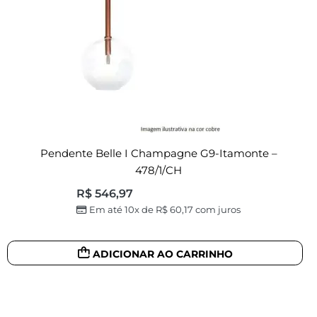
Pendente Belle I Champagne G9-Itamonte –
478/1/CH
R$
546,97
Em até 10x de
R$
60,17
com juros
ADICIONAR AO CARRINHO