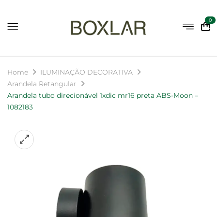
0
Home
ILUMINAÇÃO DECORATIVA
Arandela Retangular
Arandela tubo direcionável 1xdic mr16 preta ABS-Moon –
1082183