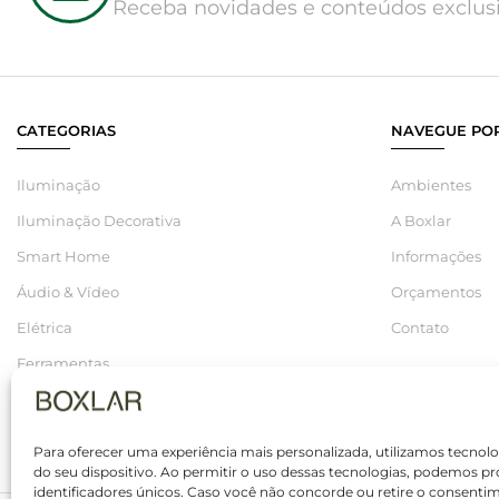
Receba novidades e conteúdos exclusi
CATEGORIAS
NAVEGUE POR
Iluminação
Ambientes
Iluminação Decorativa
A Boxlar
Smart Home
Informações
Áudio & Vídeo
Orçamentos
Elétrica
Contato
Ferramentas
Hidráulica
Saldos
Para oferecer uma experiência mais personalizada, utilizamos tecno
do seu dispositivo. Ao permitir o uso dessas tecnologias, podemo
identificadores únicos. Caso você não concorde ou retire o consenti