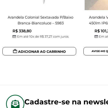
Arandela Colonial Sextavada P/baixo
Arandela 
Branca-Biancoluce – 5983
450lm IP6
R$
338,80
R$
101,
Em até 10x de
R$
37,27
com juros
Em at
ADICIONAR AO CARRINHO
Cadastre-se na newsle