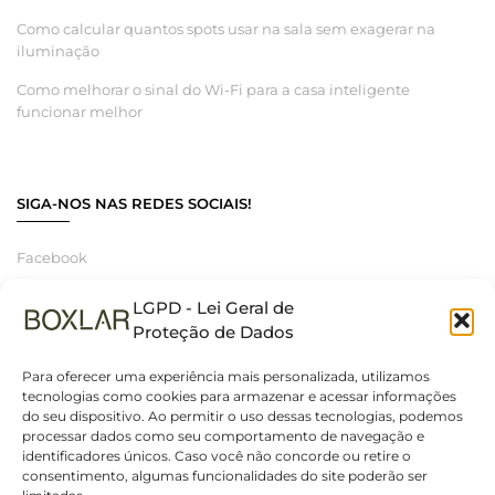
Como calcular quantos spots usar na sala sem exagerar na
iluminação
Como melhorar o sinal do Wi-Fi para a casa inteligente
funcionar melhor
SIGA-NOS NAS REDES SOCIAIS!
Facebook
Instagram
LGPD - Lei Geral de
Linkedin
Proteção de Dados
Para oferecer uma experiência mais personalizada, utilizamos
tecnologias como cookies para armazenar e acessar informações
do seu dispositivo. Ao permitir o uso dessas tecnologias, podemos
© 2025 Boxlar | Soluções em iluminação, elétrica e smart home.
processar dados como seu comportamento de navegação e
Arandela retangular c/2 fachos 2 frisos 2xE27
Todos os direitos reservados. – CNPJ 55.267.682/0001-95
identificadores únicos. Caso você não concorde ou retire o
branca 1m -Ancora (138) - 002349
consentimento, algumas funcionalidades do site poderão ser
R$
180,00