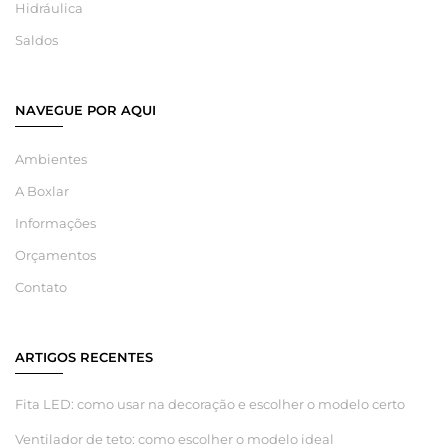
Hidráulica
Saldos
NAVEGUE POR AQUI
Ambientes
A Boxlar
Informações
Orçamentos
Contato
ARTIGOS RECENTES
Fita LED: como usar na decoração e escolher o modelo certo
Ventilador de teto: como escolher o modelo ideal