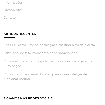
Informações
Orçamentos
Contato
ARTIGOS RECENTES
Fita LED: como usar na decoração e escolher o modelo certo
Ventilador de teto: como escolher o modelo ideal
Como calcular quantos spots usar na sala sem exagerar na
iluminação
Como melhorar o sinal do Wi-Fi para a casa inteligente
funcionar melhor
SIGA-NOS NAS REDES SOCIAIS!